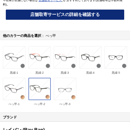
※在庫が店舗にない場合は
店舗取寄サービス
も おすすめしております(店舗取寄は手数料無
料)。
店舗取寄サービスの詳細を確認する
他のカラーの商品を選択
べっ甲
黒縁-1
黒縁-2
黒縁-3
黒縁-4
黒縁-5
べっ甲-1
べっ甲-2
べっ甲-3
ブランド
レイバン (Ray-Ban)