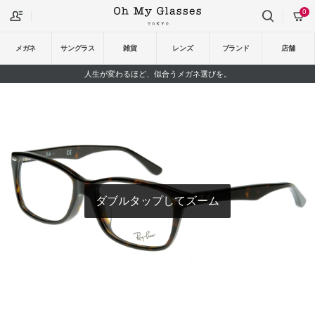
0
メガネ
サングラス
雑貨
レンズ
ブランド
店舗
人生が変わるほど、似合うメガネ選びを。
ダブルタップしてズーム