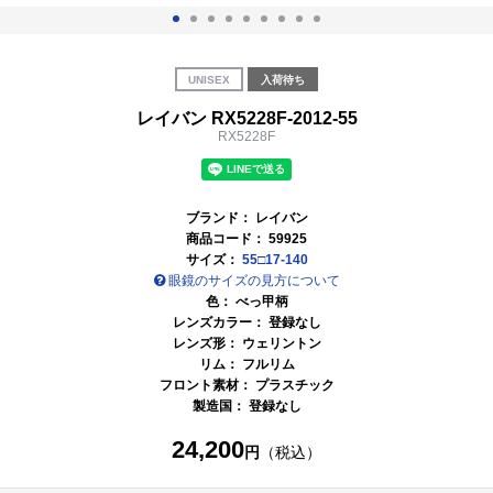
UNISEX
入荷待ち
レイバン RX5228F-2012-55
RX5228F
ブランド：
レイバン
商品コード：
59925
サイズ：
55□17-140
眼鏡のサイズの見方について
色：
べっ甲柄
レンズカラー： 登録なし
レンズ形： ウェリントン
リム： フルリム
フロント素材： プラスチック
製造国： 登録なし
24,200
円
（税込）