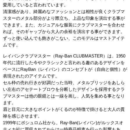
愛用していると言われています。
清潔感があり、綺麗めなファッションとは相性が良くクラブマ
スターのメタル部分がより際立ち、上品な印象を演出する事が
できます。また、カジュアルな服装にクラブマスターを合わせ
れば、そのギャップから大人の余裕を演出する事ができます。
ずっと使い込んでも飽きがこない、このモデルはマストアイテ
ムです。
レイバンクラブマスター（Ray-Ban CLUBMASTER）は、1950
年代に流行した今やクラシックと言われる趣のあるデザインを
ベースにRayBan（レイバン）のコンセプトが（自由と個性）が
表現されたのアイテムです。
セル枠の売れ行きが好調だった当時、メタルブリッジをあしら
い左右のアセテートブロウを分断したデザインを採用するクラ
ブマスターは他の眼鏡とは一線を画し、人気を集める事となり
ます。
眉と目元に大きなポイントがくるのが特徴で掛けると大人の貫
禄を感じさせます。
1999年にボシュロム社から、Ray-Ban(レイバン)がルックスオ
ティカ社に買収されてからは一時商品精査を行った影響もあ