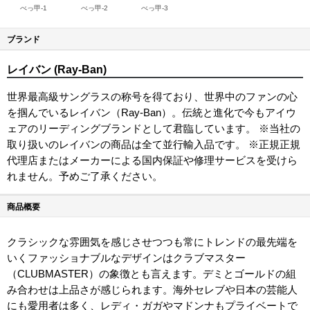
べっ甲-1
べっ甲-2
べっ甲-3
ブランド
レイバン (Ray-Ban)
世界最高級サングラスの称号を得ており、世界中のファンの心
を掴んでいるレイバン（Ray-Ban）。伝統と進化で今もアイウ
ェアのリーディングブランドとして君臨しています。 ※当社の
取り扱いのレイバンの商品は全て並行輸入品です。 ※正規正規
代理店またはメーカーによる国内保証や修理サービスを受けら
れません。予めご了承ください。
商品概要
クラシックな雰囲気を感じさせつつも常にトレンドの最先端を
いくファッショナブルなデザインはクラブマスター
（CLUBMASTER）の象徴とも言えます。デミとゴールドの組
み合わせは上品さが感じられます。海外セレブや日本の芸能人
にも愛用者は多く、レディ・ガガやマドンナもプライベートで