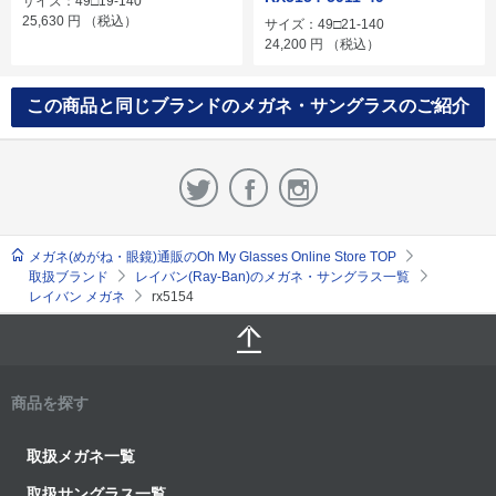
サイズ：49□19-140
25,630
円
（税込）
サイズ：49□21-140
24,200
円
（税込）
この商品と同じブランドのメガネ・サングラスのご紹介
メガネ(めがね・眼鏡)通販のOh My Glasses Online Store TOP
取扱ブランド
レイバン(Ray-Ban)のメガネ・サングラス一覧
レイバン メガネ
rx5154
商品を探す
取扱メガネ一覧
取扱サングラス一覧