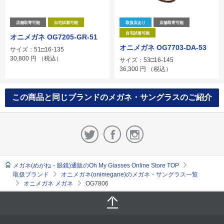
店舗取寄可能
自宅試着可能
取扱店あり
店舗取寄可能
自宅試着可能
オニメガネ OG7205-GR-51
オニメガネ OG7703-DA-53
サイズ：51□16-135
30,800
円
（税込）
サイズ：53□16-145
36,300
円
（税込）
この商品と同じブランドのメガネ・サングラスのご紹介
メガネ(めがね・眼鏡)通販のOh My Glasses Online Store TOP
取扱ブランド
オニメガネ(onimegane)のメガネ・サングラス一覧
オニメガネ メガネ
OG7806