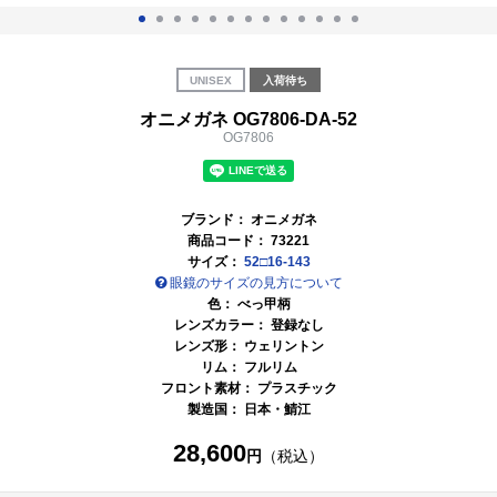
UNISEX
入荷待ち
オニメガネ OG7806-DA-52
OG7806
ブランド：
オニメガネ
商品コード：
73221
サイズ：
52□16-143
眼鏡のサイズの見方について
色：
べっ甲柄
レンズカラー： 登録なし
レンズ形： ウェリントン
リム： フルリム
フロント素材： プラスチック
製造国：
日本・鯖江
28,600
円
（税込）