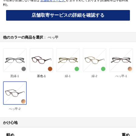
※在庫が店舗にない場合は
店舗取寄サービス
も おすすめしております(店舗取寄は手数料無
料)。
店舗取寄サービスの詳細を確認する
他のカラーの商品を選択
べっ甲
黒縁-1
茶色-1
緑-1
緑-2
べっ甲-1
べっ甲-2
かけ心地
軽め
重め