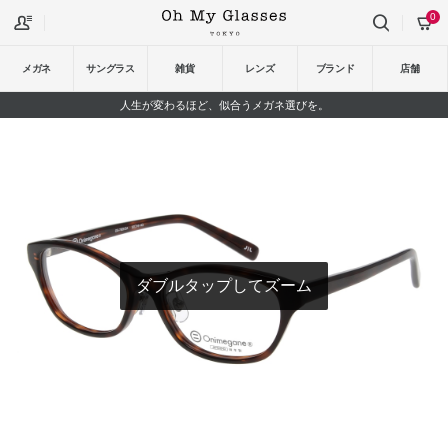
0
メガネ
サングラス
雑貨
レンズ
ブランド
店舗
人生が変わるほど、似合うメガネ選びを。
ダブルタップしてズーム