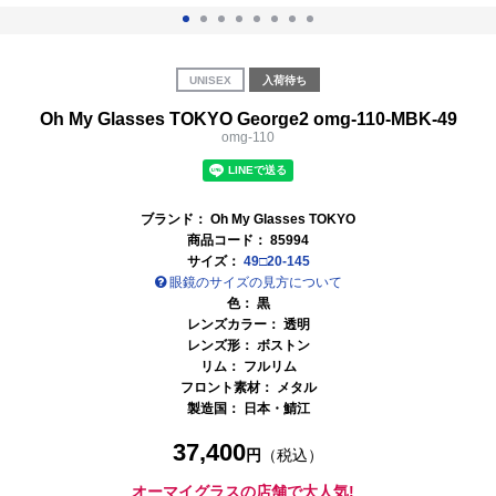
UNISEX
入荷待ち
Oh My Glasses TOKYO George2 omg-110-MBK-49
omg-110
ブランド：
Oh My Glasses TOKYO
商品コード：
85994
サイズ：
49□20-145
眼鏡のサイズの見方について
色：
黒
レンズカラー：
透明
レンズ形： ボストン
リム： フルリム
フロント素材： メタル
製造国：
日本・鯖江
37,400
円
（税込）
オーマイグラスの店舗で大人気!