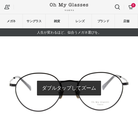
0
メガネ
サングラス
雑貨
レンズ
ブランド
店舗
人生が変わるほど、似合うメガネ選びを。
ダブルタップしてズーム