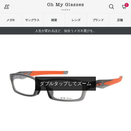
0
メガネ
サングラス
雑貨
レンズ
ブランド
店舗
人生が変わるほど、似合うメガネ選びを。
ダブルタップしてズーム