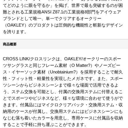
てどのように眼を守るか」を掲げ、世界で最も突破するのが困
難とされる工業規格ANSI Z87.1の工業規格8部門をアイウェア
ブランドとして唯一、単一でクリアするオークリー
（OAKLEY）のプロダクトは圧倒的な機能性と斬新なデザイン
を誇ります。
商品概要
CROSS LINK/クロスリンクは、OAKLEY/オークリーのスポー
ツサングラスと同じフレーム素材（O Matter?）やノーズピー
ス・イヤーソック素材（Unobtainium?）を採用することで耐久
性・フィット性・軽量性を実現したメガネです。また、スポー
ツシーンからビジネスシーンまで様々な場面で活用できるよ
う、ステム交換を可能とし、付属の交換用ステムに付替えるこ
とでスポーツやビジネスなど、様々な環境に合わせて使うがで
きます。付属品にはマイクロクリアバック・交換用ステム・収
納用のケースが付属し、交換用ステムにはビジネスシーンにも
なじむ落ち着いたカラーを用意し、専用ケースに付属品を収納
することで手軽に持ち運ぶことができます。