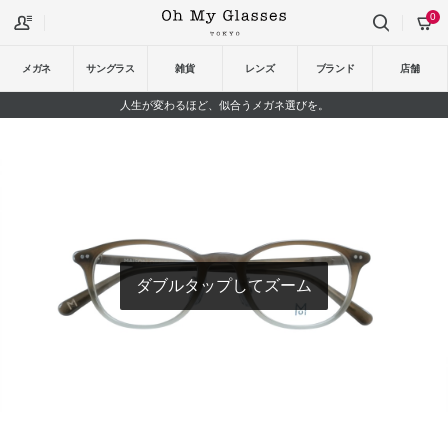
0
メガネ
サングラス
雑貨
レンズ
ブランド
店舗
人生が変わるほど、似合うメガネ選びを。
ダブルタップしてズーム