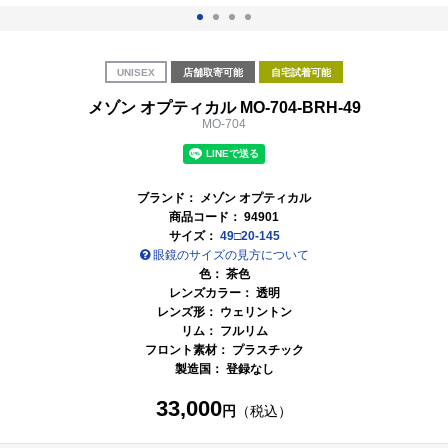
UNISEX
店舗取寄可能
自宅試着可能
メゾン オプティカル MO-704-BRH-49
MO-704
ブランド：
メゾン オプティカル
商品コード：
94901
サイズ：
49□20-145
眼鏡のサイズの見方について
色：
茶色
レンズカラー：
透明
レンズ形： ウェリントン
リム： フルリム
フロント素材： プラスチック
製造国： 登録なし
33,000
円
（税込）