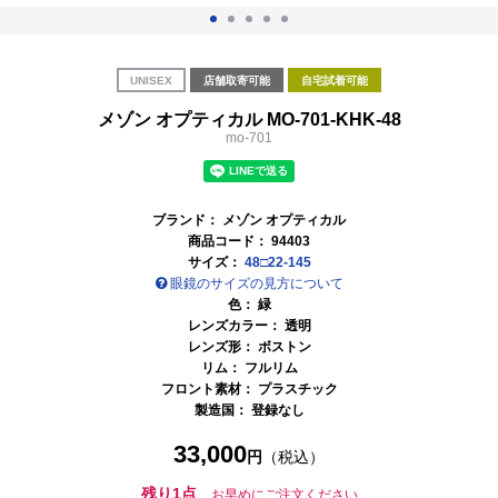
UNISEX
店舗取寄可能
自宅試着可能
メゾン オプティカル MO-701-KHK-48
mo-701
ブランド：
メゾン オプティカル
商品コード：
94403
サイズ：
48□22-145
眼鏡のサイズの見方について
色：
緑
レンズカラー：
透明
レンズ形： ボストン
リム： フルリム
フロント素材： プラスチック
製造国： 登録なし
33,000
円
（税込）
残り1点
お早めにご注文ください