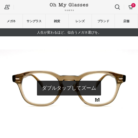
0
メガネ
サングラス
雑貨
レンズ
ブランド
店舗
人生が変わるほど、似合うメガネ選びを。
ダブルタップしてズーム