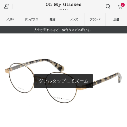
0
メガネ
サングラス
雑貨
レンズ
ブランド
店舗
人生が変わるほど、似合うメガネ選びを。
ダブルタップしてズーム