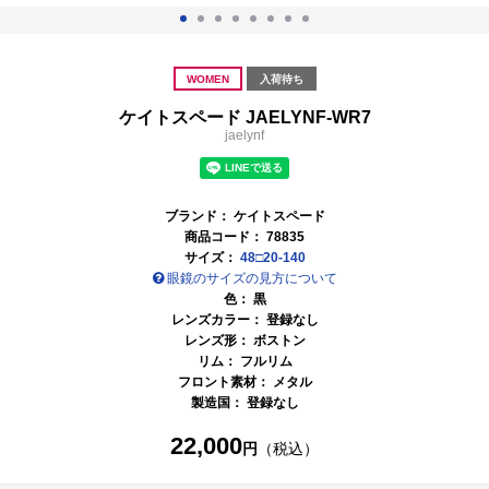
WOMEN
入荷待ち
ケイトスペード JAELYNF-WR7
jaelynf
ブランド：
ケイトスペード
商品コード：
78835
サイズ：
48□20-140
眼鏡のサイズの見方について
色：
黒
レンズカラー： 登録なし
レンズ形： ボストン
リム： フルリム
フロント素材： メタル
製造国： 登録なし
22,000
円
（税込）