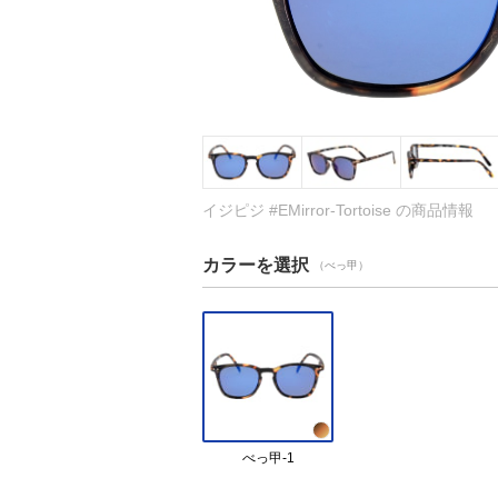
イジピジ #EMirror-Tortoise の商品情報
カラーを選択
（べっ甲）
べっ甲-1