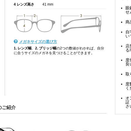
4 レンズ高さ
41 mm
眼
せ
商
自
い
メガネサイズの選び方
店
1. レンズ幅
、
2. ブリッジ幅
の2つの数値がわかれば、自分
る
に合うサイズのメガネを見つけることができます。
度
良
取
度
く
オ
証
さ
のご紹介