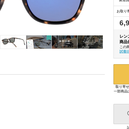
お取り
6,
レン
商品
この
試着
取り寄せ
一部商品