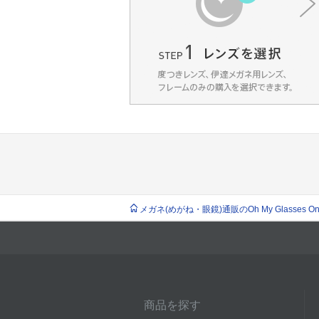
メガネ(めがね・眼鏡)通販のOh My Glasses Onlin
商品を探す