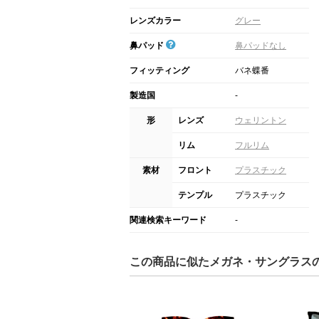
レンズカラー
グレー
鼻パッド
鼻パッドなし
フィッティング
バネ蝶番
製造国
-
形
レンズ
ウェリントン
リム
フルリム
素材
フロント
プラスチック
テンプル
プラスチック
関連検索キーワード
-
この商品に似たメガネ・サングラス