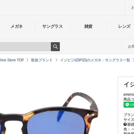
メガネ
サングラス
雑貨
レンズ
お
Search
e Store TOP
取扱ブランド
イジピジ(IZIPIZI)のメガネ・サングラス一覧
イジピ
emirro
商品コ
ブラ
サイ
眼鏡
色：
製造国