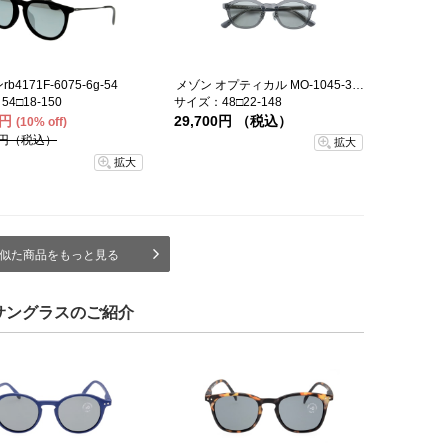
b4171F-6075-6g-54
メゾン オプティカル MO-1045-3-48-sg
4□18-150
サイズ：48□22-148
0円
29,700円 （税込）
(10% off)
00円（税込）
拡大
拡大
似た商品をもっと見る
サングラスのご紹介