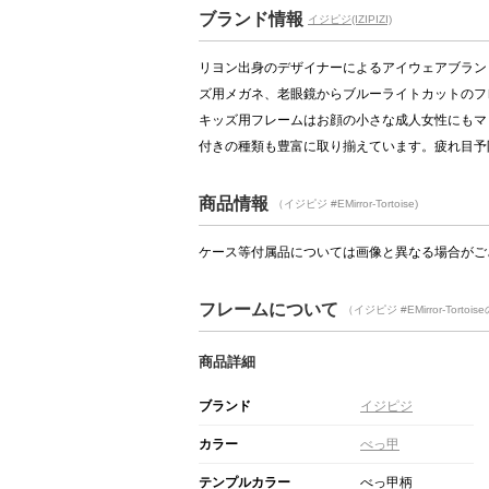
ブランド情報
イジピジ(IZIPIZI)
リヨン出身のデザイナーによるアイウェアブラン
ズ用メガネ、老眼鏡からブルーライトカットのフ
キッズ用フレームはお顔の小さな成人女性にもマ
付きの種類も豊富に取り揃えています。疲れ目予
商品情報
（イジピジ #EMirror-Tortoise)
ケース等付属品については画像と異なる場合がご
フレームについて
（イジピジ #EMirror-Tort
商品詳細
ブランド
イジピジ
カラー
べっ甲
テンプルカラー
べっ甲柄