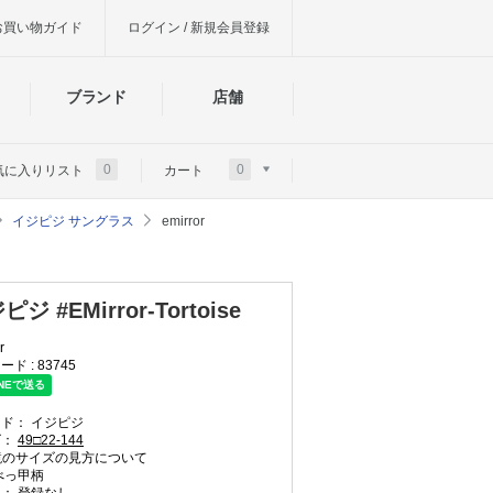
お買い物ガイド
ログイン / 新規会員登録
ブランド
店舗
0
0
気に入りリスト
カート
イジピジ サングラス
emirror
ジ #EMirror-Tortoise
r
ード :
83745
ンド：
イジピジ
ズ：
49□22-144
のサイズの見方について
べっ甲柄
： 登録なし