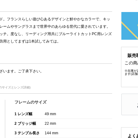
ド。フランスらしい遊び心あるデザインと鮮やかなカラーで、キッ
レームやサングラスまで世界中のあらゆる世代に愛されています。
ッチ。度なし、リーディング用共にブルーライトカットPC用レンズ
防用としてまずは1本試してみては。
販売
この商
ざいます。ご了承下さい。
※在庫が
ます(店
oiseのサイズとレンズ詳細)
フレームのサイズ
1 レンズ幅
49 mm
2 ブリッジ幅
22 mm
3 テンプル長さ
144 mm
よく