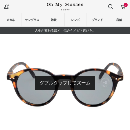
0
メガネ
サングラス
雑貨
レンズ
ブランド
店舗
人生が変わるほど、似合うメガネ選びを。
ダブルタップしてズーム