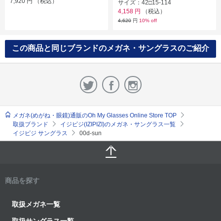
7,920
円
（税込）
サイズ：42□15-114
4,158
円
（税込）
4,620
円
10% off
この商品と同じブランドのメガネ・サングラスのご紹介
メガネ(めがね・眼鏡)通販のOh My Glasses Online Store TOP
取扱ブランド
イジピジ(IZIPIZI)のメガネ・サングラス一覧
イジピジ サングラス
00d-sun
商品を探す
取扱メガネ一覧