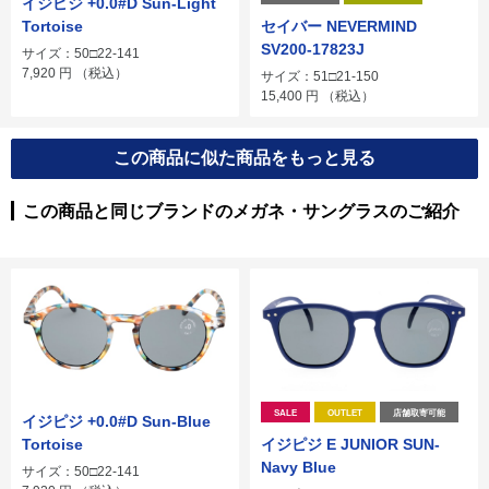
イジピジ +0.0#D Sun-Light
Tortoise
セイバー NEVERMIND
SV200-17823J
サイズ：50□22-141
7,920
円
（税込）
サイズ：51□21-150
15,400
円
（税込）
この商品に似た商品をもっと見る
この商品と同じブランドのメガネ・サングラスのご紹介
SALE
OUTLET
店舗取寄可能
イジピジ +0.0#D Sun-Blue
Tortoise
イジピジ E JUNIOR SUN-
Navy Blue
サイズ：50□22-141