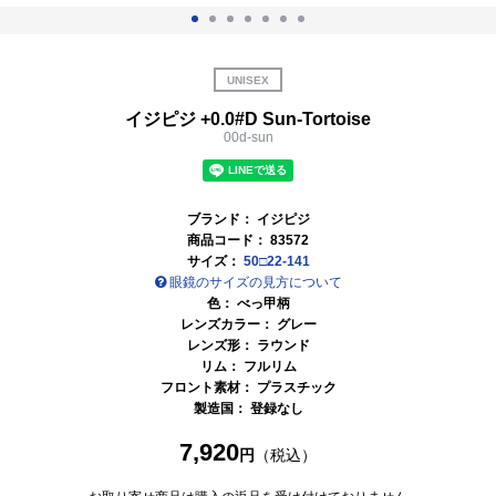
UNISEX
イジピジ +0.0#D Sun-Tortoise
00d-sun
ブランド：
イジピジ
商品コード：
83572
サイズ：
50□22-141
眼鏡のサイズの見方について
色：
べっ甲柄
レンズカラー：
グレー
レンズ形： ラウンド
リム： フルリム
フロント素材： プラスチック
製造国： 登録なし
7,920
円
（税込）