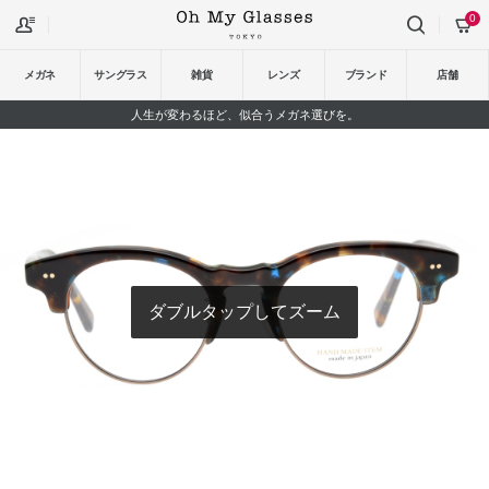
0
メガネ
サングラス
雑貨
レンズ
ブランド
店舗
人生が変わるほど、似合うメガネ選びを。
ダブルタップしてズーム