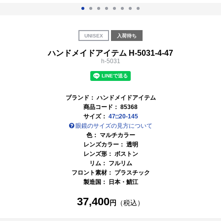
UNISEX
入荷待ち
ハンドメイドアイテム H-5031-4-47
h-5031
ブランド：
ハンドメイドアイテム
商品コード：
85368
サイズ：
47□20-145
眼鏡のサイズの見方について
色：
マルチカラー
レンズカラー：
透明
レンズ形： ボストン
リム： フルリム
フロント素材： プラスチック
製造国：
日本・鯖江
37,400
円
（税込）