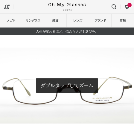
0
メガネ
サングラス
雑貨
レンズ
ブランド
店舗
人生が変わるほど、似合うメガネ選びを。
ダブルタップしてズーム