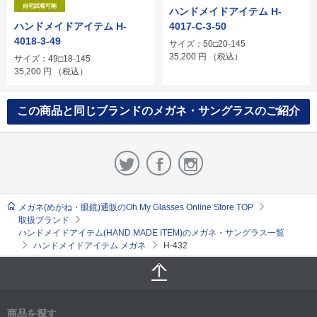
自宅試着可能
ハンドメイドアイテム H-
ハンドメイドアイテム H-
4017-C-3-50
4018-3-49
サイズ：50□20-145
35,200
円
（税込）
サイズ：49□18-145
35,200
円
（税込）
この商品と同じブランドのメガネ・サングラスのご紹介
メガネ(めがね・眼鏡)通販のOh My Glasses Online Store TOP
取扱ブランド
ハンドメイドアイテム(HAND MADE ITEM)のメガネ・サングラス一覧
ハンドメイドアイテム メガネ
H-432
商品を探す