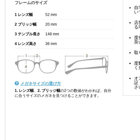
フレームのサイズ
自
い
1 レンズ幅
52 mm
店
2 ブリッジ幅
20 mm
る
3 テンプル長さ
148 mm
度
良
4 レンズ高さ
36 mm
取
度
く
オ
証
メガネサイズの選び方
さ
1. レンズ幅
、
2. ブリッジ幅
の2つの数値がわかれば、自分
に合うサイズのメガネを見つけることができます。