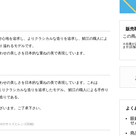
販売
この商
快適な掛け心地を追求し、よりクラシカルな造りを追求し、鯖江の職人によ
※在庫が
ト溢れるモデルです。
ます(店
わせの美しさを日本的な重ねの美で表現しています。
わせの美しさを日本的な重ねの美で表現しています。これは
地を追求し,よりクラシカルな造りを追求したモデル。 鯖江の職人による手作り
造りである。
よく
ざいます。ご了承下さい。
眼
せ
-02のサイズとレンズ詳細)
商