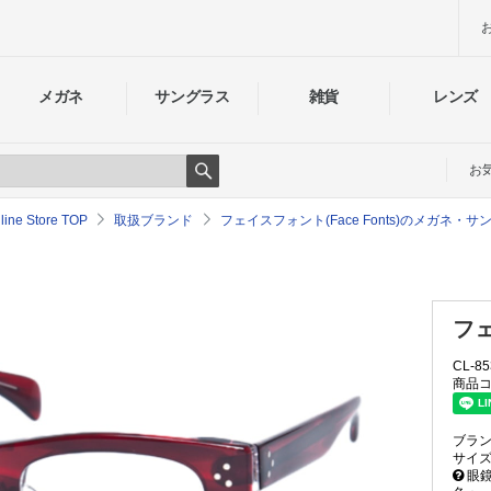
メガネ
サングラス
雑貨
レンズ
お
Search
e Store TOP
取扱ブランド
フェイスフォント(Face Fonts)のメガネ・
フェ
CL-85
商品コ
ブラ
サイ
眼鏡