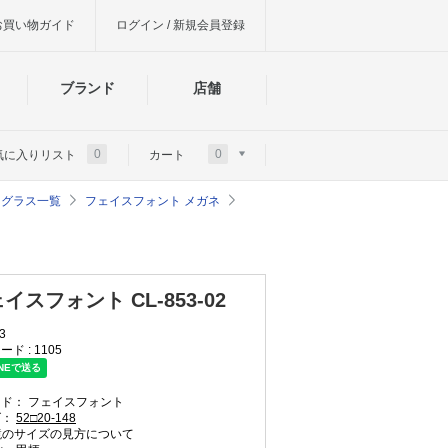
お買い物ガイド
ログイン / 新規会員登録
ブランド
店舗
0
0
気に入りリスト
カート
サングラス一覧
フェイスフォント メガネ
イスフォント CL-853-02
3
ード :
1105
ンド：
フェイスフォント
ズ：
52□20-148
のサイズの見方について