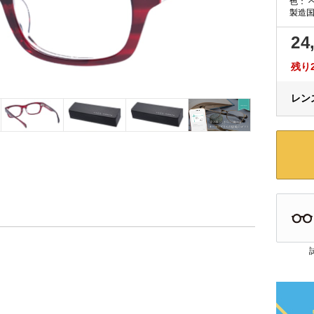
色：
製造国
24
残り
レンズ