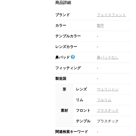
商品詳細
ブランド
フェイスフォント
カラー
鼈甲
テンプルカラー
-
レンズカラー
-
鼻パッド
鼻パッドなし
フィッティング
-
製造国
-
形
レンズ
ウェリントン
リム
フルリム
素材
フロント
プラスチック
テンプル
プラスチック
関連検索キーワード
-