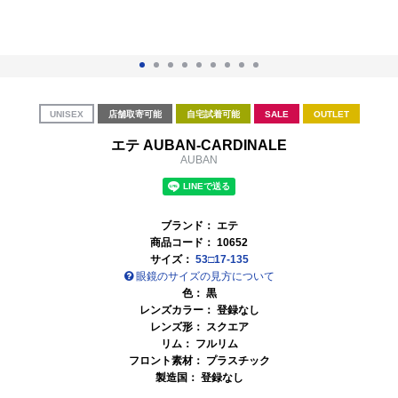
UNISEX
店舗取寄可能
自宅試着可能
SALE
OUTLET
エテ AUBAN-CARDINALE
AUBAN
ブランド：
エテ
商品コード：
10652
サイズ：
53□17-135
眼鏡のサイズの見方について
色：
黒
レンズカラー： 登録なし
レンズ形： スクエア
リム： フルリム
フロント素材： プラスチック
製造国： 登録なし