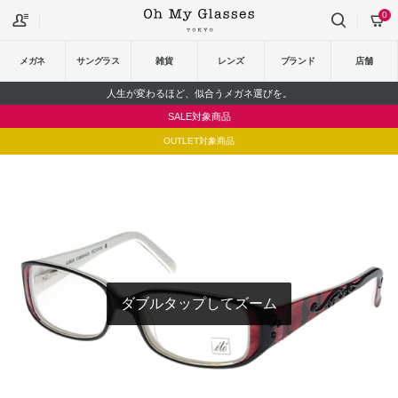
0
メガネ
サングラス
雑貨
レンズ
ブランド
店舗
人生が変わるほど、似合うメガネ選びを。
SALE対象商品
OUTLET対象商品
ダブルタップしてズーム