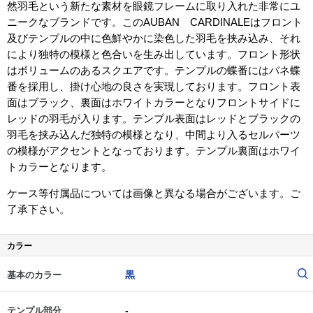
然羽毛という新たな素材を眼鏡フレームに取り入れた非常にユ
ニークなブランドです。このAUBAN CARDINALEはフロント
及びテンプルの中に色鮮やかに染色した羽毛を挟み込み、それ
により独特の模様と色合いを生み出しています。フロント形状
はボリュームのあるスクエアです。テンプルの蝶番にはバネ蝶
番を採用し、掛け心地の良さを実現しております。フロント表
面はブラック、裏面はホワイトカラーとなりフロントサイドに
レッドの羽毛が入ります。テンプル表面はレッドとブラックの
羽毛を挟み込んだ独特の模様となり、中間より入るセルパーツ
の模様がアクセントとなっております。テンプル裏面はホワイ
トカラーとなります。
ケース等付属品については画像と異なる場合がございます。ご
了承下さい。
カラー
黒
基本のカラー
-
テンプル部分