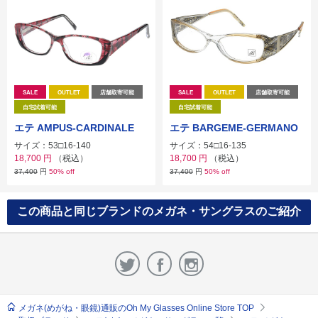
SALE
OUTLET
店舗取寄可能
SALE
OUTLET
店舗取寄可能
自宅試着可能
自宅試着可能
エテ AMPUS-CARDINALE
エテ BARGEME-GERMANO
サイズ：53□16-140
サイズ：54□16-135
18,700
円
（税込）
18,700
円
（税込）
37,400
円
50% off
37,400
円
50% off
この商品と同じブランドのメガネ・サングラスのご紹介
メガネ(めがね・眼鏡)通販のOh My Glasses Online Store TOP