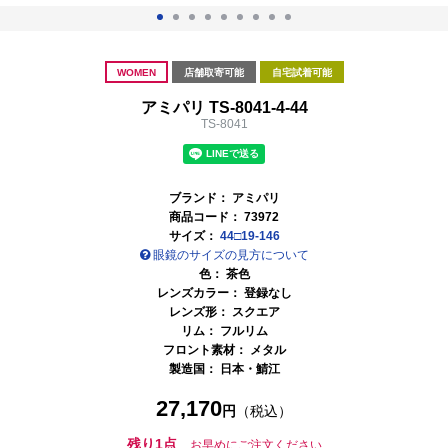
WOMEN
店舗取寄可能
自宅試着可能
アミパリ TS-8041-4-44
TS-8041
ブランド：
アミパリ
商品コード：
73972
サイズ：
44□19-146
眼鏡のサイズの見方について
色：
茶色
レンズカラー： 登録なし
レンズ形： スクエア
リム： フルリム
フロント素材： メタル
製造国：
日本・鯖江
27,170
円
（税込）
残り1点
お早めにご注文ください