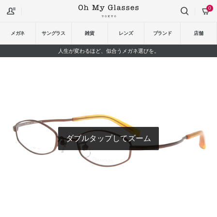
0
メガネ
サングラス
雑貨
レンズ
ブランド
店舗
人生が変わるほど、似合うメガネ選びを。
ダブルタップしてズーム