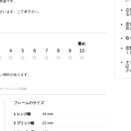
本製です。
店
ざいます。ご了承下さい。
る
度
良
取
重め
度
4
5
6
7
8
9
10
く
オ
証
さ
い傾向があります。
44のサイズとレンズ詳細)
フレームのサイズ
1 レンズ幅
44 mm
2 ブリッジ幅
22 mm