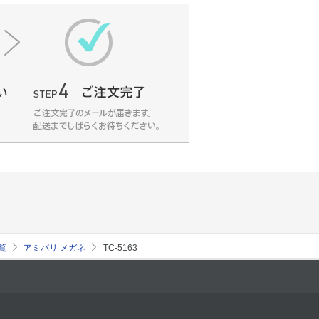
覧
アミパリ メガネ
TC-5163