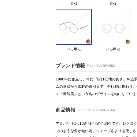
青-1
青-2
べっ甲-1
べっ甲-2
ブランド情報
アミパリ(AMIPARIS)
1986年に創立し、常に「掛け心地の良さ」を追求
ムの形状から素材の選別まで、全行程に携わり、
＝「機能美」という名のデザインを軸にしていま
商品情報
（アミパリ TC-5163-71-44)
アミパリ TC-5163-71-44のご紹介です。
プのような角が無い為、シャープさよりも優しさ