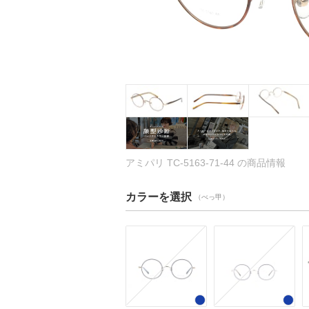
アミパリ TC-5163-71-44 の商品情報
カラーを選択
（べっ甲）