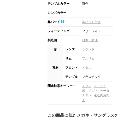
テンプルカラー
茶色
レンズカラー
-
鼻パッド
鼻パッド付き
フィッティング
フリーフィット
製造国
日本・鯖江
形
レンズ
ラウンド
リム
フルリム
素材
フロント
メタル
テンプル
プラスチック
関連検索キーワード
チタン
丸（とん
ぼ）メガネ
べータ
チタン
遠近両用向
き
この商品に似たメガネ・サングラス