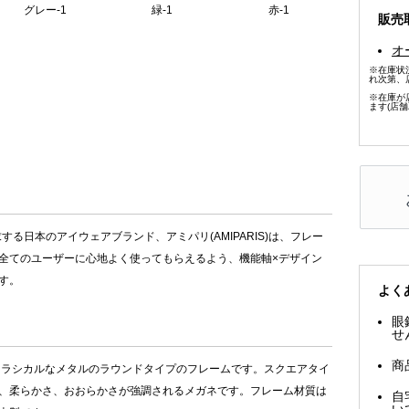
グレー-1
緑-1
赤-1
販売
オ
※在庫状
れ次第、
※在庫が
ます(店
する日本のアイウェアブランド、アミパリ(AMIPARIS)は、フレー
全てのユーザーに心地よく使ってもらえるよう、機能軸×デザイン
す。
よく
眼
せ
商
レトロクラシカルなメタルのラウンドタイプのフレームです。スクエアタイ
、柔らかさ、おおらかさが強調されるメガネです。フレーム材質は
自
い