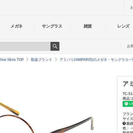
メガネ
サングラス
雑貨
レンズ
お
Search
e Store TOP
取扱ブランド
アミパリ(AMIPARIS)のメガネ・サングラス一
アミ
TC-51
商品コ
ブラ
サイ
眼鏡
色：
製造