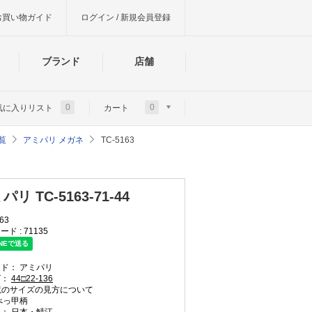
お買い物ガイド
ログイン / 新規会員登録
ブランド
店舗
0
0
気に入りリスト
カート
覧
アミパリ メガネ
TC-5163
パリ TC-5163-71-44
63
ード :
71135
ンド：
アミパリ
ズ：
44□22-136
のサイズの見方について
べっ甲柄
国：
日本・鯖江