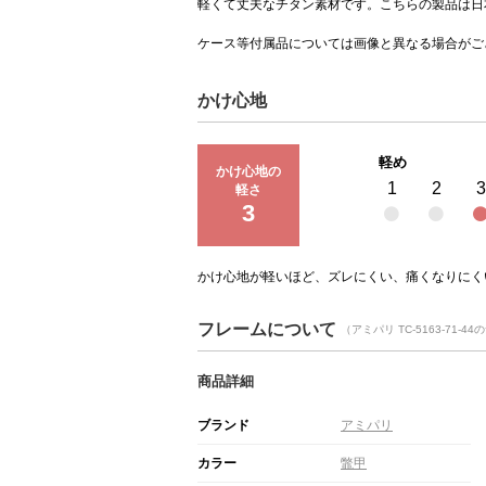
軽くて丈夫なチタン素材です。こちらの製品は日
ケース等付属品については画像と異なる場合がご
かけ心地
軽め
かけ心地の
1
2
3
軽さ
3
かけ心地が軽いほど、ズレにくい、痛くなりにく
フレームについて
（アミパリ TC-5163-71-
商品詳細
ブランド
アミパリ
カラー
鼈甲