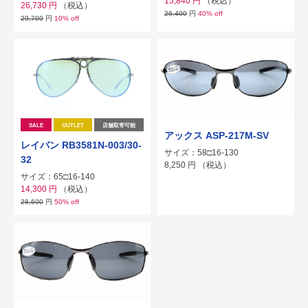
15,840
円
（税込）
26,730
円
（税込）
26,400
円
40% off
29,700
円
10% off
SALE
OUTLET
店舗取寄可能
アックス ASP-217M-SV
レイバン RB3581N-003/30-
サイズ：58□16-130
32
8,250
円
（税込）
サイズ：65□16-140
14,300
円
（税込）
28,600
円
50% off