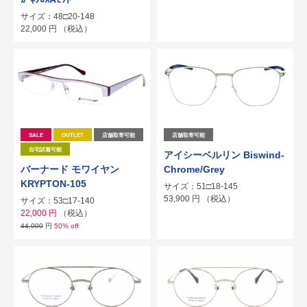
サイズ：48□20-148
22,000
円
（税込）
SALE
OUTLET
店舗取寄可能
店舗取寄可能
自宅試着可能
アイシーベルリン Biswind-
バーナード モワイヤン
Chrome/Grey
KRYPTON-105
サイズ：51□18-145
53,900
円
（税込）
サイズ：53□17-140
22,000
円
（税込）
44,000
円
50% off