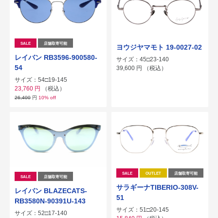
SALE
店舗取寄可能
ヨウジヤマモト 19-0027-02
レイバン RB3596-900580-
サイズ：45□23-140
54
39,600
円
（税込）
サイズ：54□19-145
23,760
円
（税込）
26,400
円
10% off
SALE
OUTLET
店舗取寄可能
SALE
店舗取寄可能
サラギーナTIBERIO-308V-
レイバン BLAZECATS-
51
RB3580N-90391U-143
サイズ：51□20-145
サイズ：52□17-140