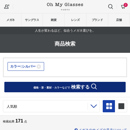
0
メガネ
サングラス
雑貨
レンズ
ブランド
店舗
人生が変わるほど、似合うメガネ選びを。
商品検索
カラー:シルバー
検索する
価格・形・素材・カラーなどで
171
検索結果
点