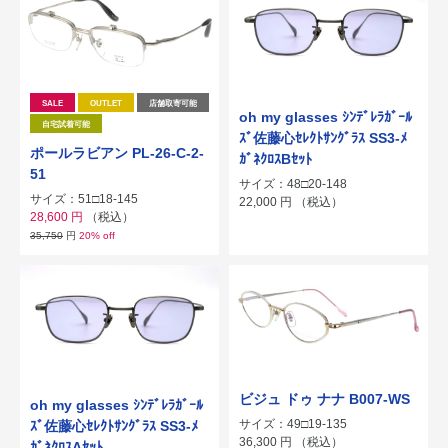
SALE
OUTLET
店舗取寄可能
oh my glasses ｼﾝﾃﾞﾚﾗｶﾞｰﾙ
自宅試着可能
ｽﾞ佐藤心ｾﾚｸﾄｻﾝｸﾞﾗｽ SS3-ﾒ
ポールラビアン PL-26-C-2-
ｶﾞﾈｸﾛｽBｾｯﾄ
51
サイズ：48□20-148
サイズ：51□18-145
22,000
円
（税込）
28,600
円
（税込）
35,750
円
20% off
ビジュ ドゥ ナナ B007-WS
oh my glasses ｼﾝﾃﾞﾚﾗｶﾞｰﾙ
サイズ：49□19-135
ｽﾞ佐藤心ｾﾚｸﾄｻﾝｸﾞﾗｽ SS3-ﾒ
36,300
円
（税込）
ｶﾞﾈｸﾛｽAｾｯﾄ