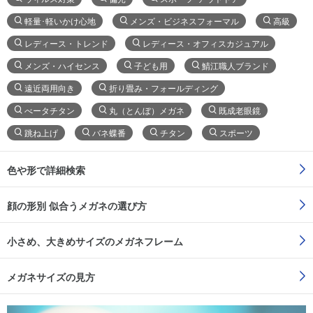
軽量･軽いかけ心地
メンズ・ビジネスフォーマル
高級
レディース・トレンド
レディース・オフィスカジュアル
メンズ・ハイセンス
子ども用
鯖江職人ブランド
遠近両用向き
折り畳み・フォールディング
べータチタン
丸（とんぼ）メガネ
既成老眼鏡
跳ね上げ
バネ蝶番
チタン
スポーツ
色や形で詳細検索
顔の形別 似合うメガネの選び方
小さめ、大きめサイズのメガネフレーム
メガネサイズの見方