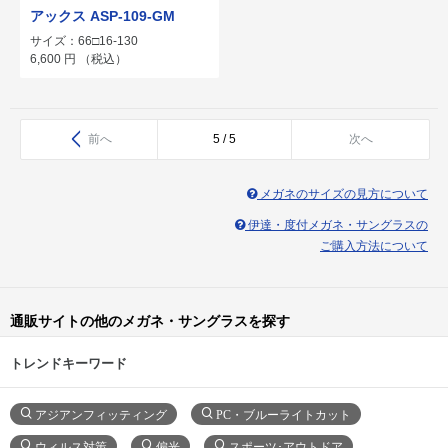
アックス ASP-109-GM
サイズ：66□16-130
6,600
円
（税込）
前へ
5 / 5
次へ
メガネのサイズの見方について
伊達・度付メガネ・サングラスの
ご購入方法について
通販サイトの他のメガネ・サングラスを探す
トレンドキーワード
アジアンフィッティング
PC・ブルーライトカット
ウィルス対策
偏光
スポーツ･アウトドア