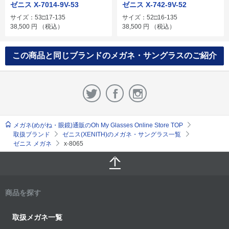
ゼニス X-7014-9V-53
ゼニス X-742-9V-52
サイズ：53□17-135
サイズ：52□16-135
38,500
円
（税込）
38,500
円
（税込）
この商品と同じブランドのメガネ・サングラスのご紹介
メガネ(めがね・眼鏡)通販のOh My Glasses Online Store TOP
取扱ブランド
ゼニス(XENITH)のメガネ・サングラス一覧
ゼニス メガネ
x-8065
商品を探す
取扱メガネ一覧