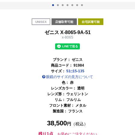
UNISEX
店舗取寄可能
自宅試着可能
ゼニス X-8065-9A-51
x-8065
ブランド：
ゼニス
商品コード：
91984
サイズ：
51□15-135
眼鏡のサイズの見方について
色：
赤
レンズカラー：
透明
レンズ形： ウェリントン
リム： フルリム
フロント素材： メタル
製造国：
フランス
38,500
円
（税込）
残り1点
お早めにご注文ください