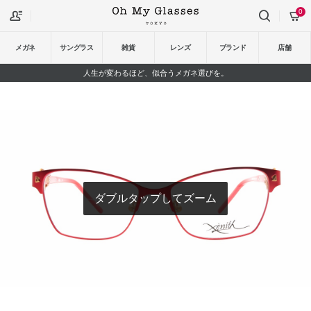
0
メガネ
サングラス
雑貨
レンズ
ブランド
店舗
人生が変わるほど、似合うメガネ選びを。
ダブルタップしてズーム