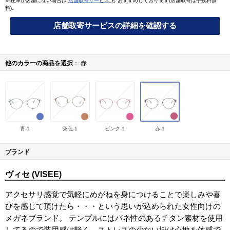
※在庫が店舗にない場合は
店舗取寄サービス
も おすすめしております(店舗取寄は手数料無
料)。
店舗取寄サービスの詳細を確認する
他のカラーの商品を選択
赤
青-1
茶色-1
ピンク-1
赤-1
ブランド
ヴィセ (VISEE)
アクセサリ感覚で気軽にめがねを身につけることで楽しみや喜
びを感じて頂けたら・・・という思いが込められた女性向けの
メガネブランド。 テンプルにはバネ性のあるチタン素材を使用
してるので装用感は軽く、ストレスの少ない掛け心地を体感で