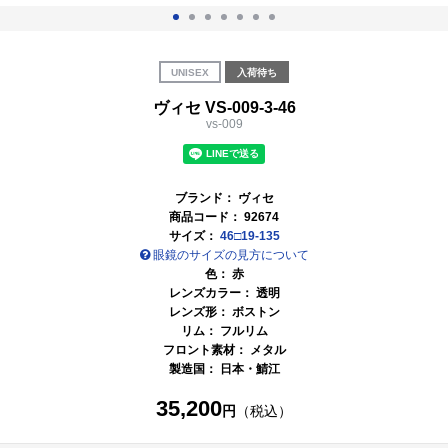
UNISEX
入荷待ち
ヴィセ VS-009-3-46
vs-009
ブランド：
ヴィセ
商品コード：
92674
サイズ：
46□19-135
眼鏡のサイズの見方について
色：
赤
レンズカラー：
透明
レンズ形： ボストン
リム： フルリム
フロント素材： メタル
製造国：
日本・鯖江
35,200
円
（税込）