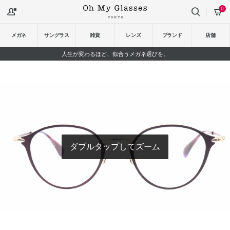
0
メガネ
サングラス
雑貨
レンズ
ブランド
店舗
人生が変わるほど、似合うメガネ選びを。
ダブルタップしてズーム