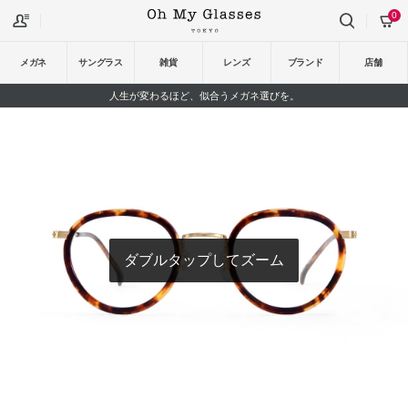
0
メガネ
サングラス
雑貨
レンズ
ブランド
店舗
人生が変わるほど、似合うメガネ選びを。
ダブルタップしてズーム