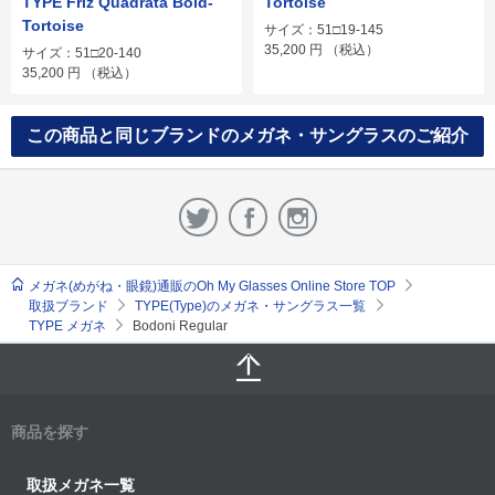
TYPE Friz Quadrata Bold-
Tortoise
Tortoise
サイズ：51□19-145
35,200
円
（税込）
サイズ：51□20-140
35,200
円
（税込）
この商品と同じブランドのメガネ・サングラスのご紹介
メガネ(めがね・眼鏡)通販のOh My Glasses Online Store TOP
取扱ブランド
TYPE(Type)のメガネ・サングラス一覧
TYPE メガネ
Bodoni Regular
商品を探す
取扱メガネ一覧