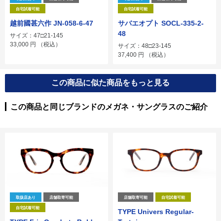
自宅試着可能
自宅試着可能
越前國甚六作 JN-058-6-47
サバエオプト SOCL-335-2-
48
サイズ：47□21-145
33,000
円
（税込）
サイズ：48□23-145
37,400
円
（税込）
この商品に似た商品をもっと見る
この商品と同じブランドのメガネ・サングラスのご紹介
取扱店あり
店舗取寄可能
店舗取寄可能
自宅試着可能
自宅試着可能
TYPE Univers Regular-