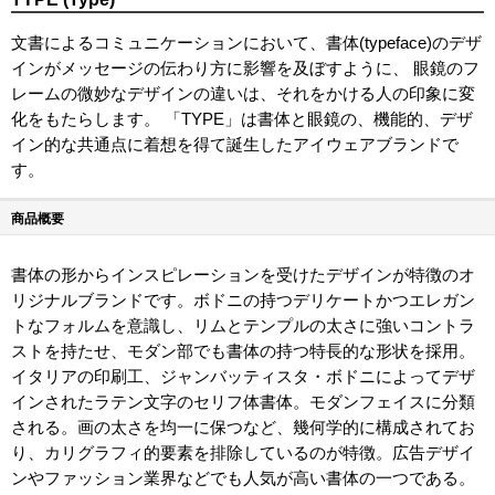
文書によるコミュニケーションにおいて、書体(typeface)のデザ
インがメッセージの伝わり方に影響を及ぼすように、 眼鏡のフ
レームの微妙なデザインの違いは、それをかける人の印象に変
化をもたらします。 「TYPE」は書体と眼鏡の、機能的、デザ
イン的な共通点に着想を得て誕生したアイウェアブランドで
す。
商品概要
書体の形からインスピレーションを受けたデザインが特徴のオ
リジナルブランドです。ボドニの持つデリケートかつエレガン
トなフォルムを意識し、リムとテンプルの太さに強いコントラ
ストを持たせ、モダン部でも書体の持つ特長的な形状を採用。
イタリアの印刷工、ジャンバッティスタ・ボドニによってデザ
インされたラテン文字のセリフ体書体。モダンフェイスに分類
される。画の太さを均一に保つなど、幾何学的に構成されてお
り、カリグラフィ的要素を排除しているのが特徴。広告デザイ
ンやファッション業界などでも人気が高い書体の一つである。