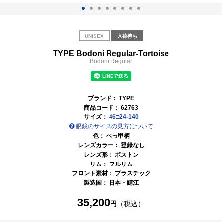
UNISEX
入荷待ち
TYPE Bodoni Regular-Tortoise
Bodoni Regular
ブランド：
TYPE
商品コード：
62763
サイズ：
46□24-140
眼鏡のサイズの見方について
色：
べっ甲柄
レンズカラー： 登録なし
レンズ形： ボストン
リム： フルリム
フロント素材： プラスチック
製造国：
日本・鯖江
35,200
円
（税込）