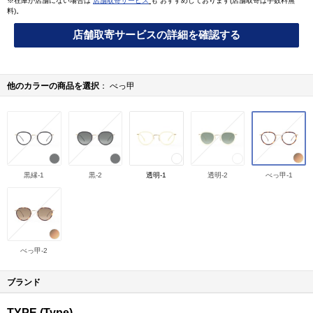
※在庫が店舗にない場合は
店舗取寄サービス
も おすすめしております(店舗取寄は手数料無
料)。
店舗取寄サービスの詳細を確認する
他のカラーの商品を選択
べっ甲
黒縁-1
黒-2
透明-1
透明-2
べっ甲-1
べっ甲-2
ブランド
TYPE (Type)