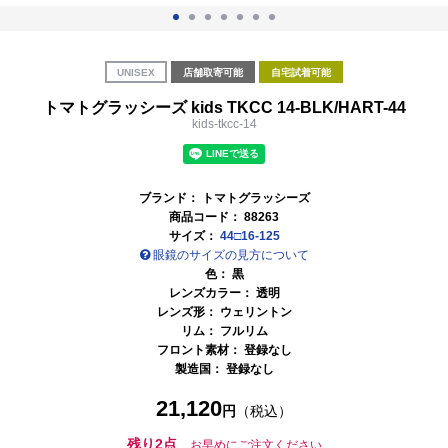
UNISEX
店舗取寄可能
自宅試着可能
トマトグラッシーズ kids TKCC 14-BLK/HART-44
kids-tkcc-14
ブランド：
トマトグラッシーズ
商品コード：
88263
サイズ：
44□16-125
眼鏡のサイズの見方について
色：
黒
レンズカラー：
透明
レンズ形： ウェリントン
リム： フルリム
フロント素材： 登録なし
製造国： 登録なし
21,120
円
（税込）
残り2点
お早めにご注文ください