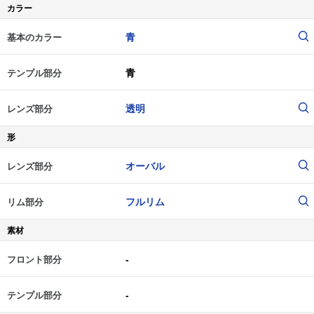
カラー
青
基本のカラー
青
テンプル部分
透明
レンズ部分
形
オーバル
レンズ部分
フルリム
リム部分
素材
-
フロント部分
-
テンプル部分