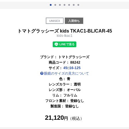
UNISEX
入荷待ち
トマトグラッシーズ kids TKAC1-BL/CAR-45
kids-tkac1
ブランド：
トマトグラッシーズ
商品コード：
88242
サイズ：
45□16-125
眼鏡のサイズの見方について
色：
青
レンズカラー：
透明
レンズ形： オーバル
リム： フルリム
フロント素材： 登録なし
製造国： 登録なし
21,120
円
（税込）