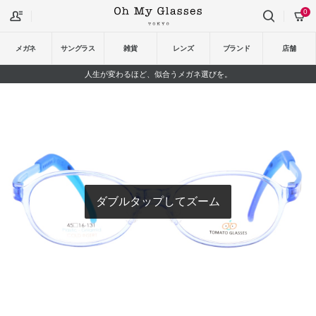
0
メガネ
サングラス
雑貨
レンズ
ブランド
店舗
人生が変わるほど、似合うメガネ選びを。
ダブルタップしてズーム