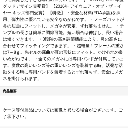
グッドデザイン賞受賞】 【2016年 アイウェア・オブ・ザ・イ
ヤー キッズ部門受賞】 【特徴】 ・安全な材料(FDA承認)を採
用、弾力性に優れている安全なめがねです。 ・ノーズパットが
鼻の屈曲にフィットし、メガネが安定。ずれ落ちません。 ・テ
ンプルの長さは簡単に調節可能。短い場合は伸ばし、長い場合
は短くできます。 ・3段階の高さ調節機能により、鼻の高さに
合わせてフィッティングできます。 ・超軽量！フレームの重さ
は7～8ｇ。先セルの屈曲が耳の形状にフィット。かけ心地の良
いめがねです。 ・全てのメガネには専用バンドが付属していま
す。度数の高いレンズ等の重いレンズを装着する時、活発な活
動をする時に専用バンドを装着するとずれ落ちず、安全にメガ
ネを掛けられます。
商品概要
ケース等付属品については画像と異なる場合がございます。ご
了承下さい。