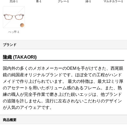
黒縁-1
青-1
グレー-1
緑-1
マルチカラー-1
べっ甲-1
ブランド
隆織 (TAKAORI)
国内外の多くのメガネメーカーのOEMを手がけてきた、西尾眼
鏡の純国産オリジナルブランドです。ほぼ全ての工程がハンド
メイドで作り上げられています。 最大の特徴は、最大12ミリ厚
のアセテートを用いたボリューム感のあるフレーム。また、熟
練の職人が完全手作業で磨き上げた鋭いエッジは、他ブランド
の追随を許しません。流行に左右されないこだわりのデザイン
が人気のアイウェアです。
商品概要