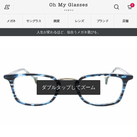
0
メガネ
サングラス
雑貨
レンズ
ブランド
店舗
人生が変わるほど、似合うメガネ選びを。
ダブルタップしてズーム