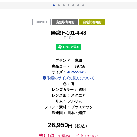
UNISEX
店舗取寄可能
自宅試着可能
隆織 F-101-4-48
F-101
ブランド：
隆織
商品コード：
89756
サイズ：
48□22-145
眼鏡のサイズの見方について
色：
青
レンズカラー：
透明
レンズ形： スクエア
リム： フルリム
フロント素材： プラスチック
製造国：
日本・鯖江
26,950
円
（税込）
残り1点
お早めにご注文ください