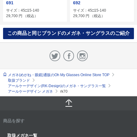
691
692
サイズ：45□15-140
サイズ：45□15-140
29,700
円
（税込）
29,700
円
（税込）
この商品と同じブランドのメガネ・サングラスのご紹介
メガネ(めがね・眼鏡)通販のOh My Glasses Online Store TOP
取扱ブランド
アールケーデザイン(RK-Design)のメガネ・サングラス一覧
アールケーデザイン メガネ
rk70
商品を探す
取扱メガネ一覧