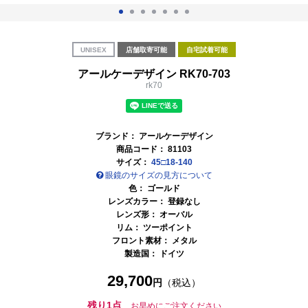
UNISEX
店舗取寄可能
自宅試着可能
アールケーデザイン RK70-703
rk70
ブランド：
アールケーデザイン
商品コード：
81103
サイズ：
45□18-140
眼鏡のサイズの見方について
色：
ゴールド
レンズカラー： 登録なし
レンズ形： オーバル
リム： ツーポイント
フロント素材： メタル
製造国：
ドイツ
29,700
円
（税込）
残り1点
お早めにご注文ください