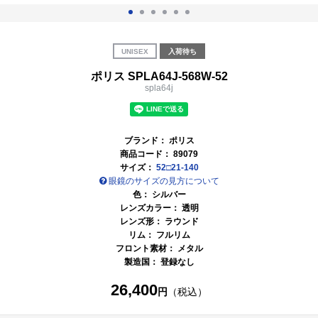
UNISEX
入荷待ち
ポリス SPLA64J-568W-52
spla64j
ブランド：
ポリス
商品コード：
89079
サイズ：
52□21-140
眼鏡のサイズの見方について
色：
シルバー
レンズカラー：
透明
レンズ形： ラウンド
リム： フルリム
フロント素材： メタル
製造国： 登録なし
26,400
円
（税込）