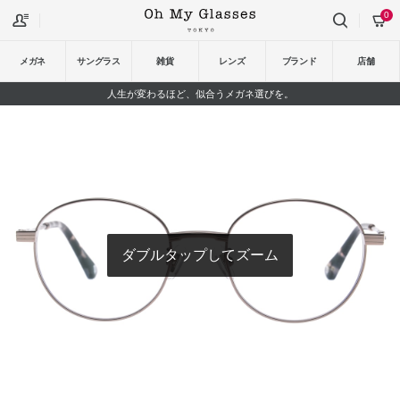
0
メガネ
サングラス
雑貨
レンズ
ブランド
店舗
人生が変わるほど、似合うメガネ選びを。
ダブルタップしてズーム