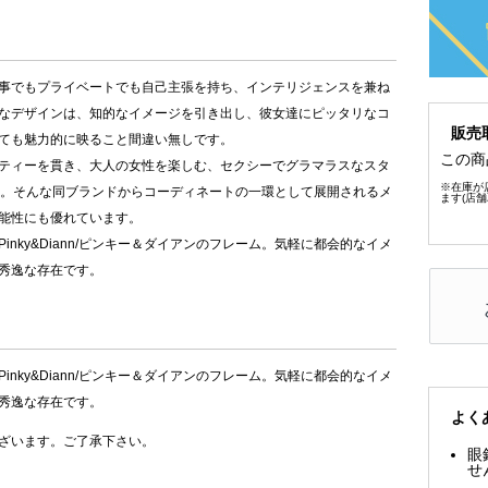
事でもプライベートでも自己主張を持ち、インテリジェンスを兼ね
なデザインは、知的なイメージを引き出し、彼女達にピッタリなコ
販売
ても魅力的に映ること間違い無しです。
この商
ティーを貫き、大人の女性を楽しむ、セクシーでグラマラスなスタ
※在庫が
ダイアン。そんな同ブランドからコーディネートの一環として展開されるメ
ます(店
能性にも優れています。
nky&Diann/ピンキー＆ダイアンのフレーム。気軽に都会的なイメ
秀逸な存在です。
nky&Diann/ピンキー＆ダイアンのフレーム。気軽に都会的なイメ
秀逸な存在です。
よく
ざいます。ご了承下さい。
眼
せ