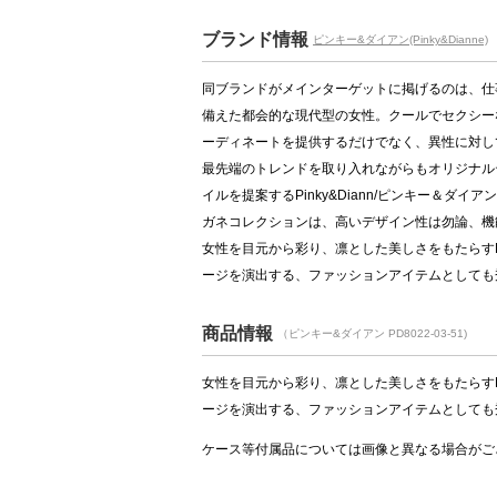
ブランド情報
ピンキー&ダイアン(Pinky&Dianne)
同ブランドがメインターゲットに掲げるのは、仕
備えた都会的な現代型の女性。クールでセクシー
ーディネートを提供するだけでなく、異性に対し
最先端のトレンドを取り入れながらもオリジナル
イルを提案するPinky&Diann/ピンキー＆
ガネコレクションは、高いデザイン性は勿論、機
女性を目元から彩り、凛とした美しさをもたらすPi
ージを演出する、ファッションアイテムとしても
商品情報
（ピンキー&ダイアン PD8022-03-51)
女性を目元から彩り、凛とした美しさをもたらすPi
ージを演出する、ファッションアイテムとしても
ケース等付属品については画像と異なる場合がご