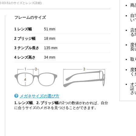
2-03-51のサイズとレンズ詳細)
商
自
フレームのサイズ
い
1 レンズ幅
51 mm
店
る
2 ブリッジ幅
18 mm
度
3 テンプル長さ
135 mm
良
4 レンズ高さ
34 mm
取
度
く
オ
証
さ
メガネサイズの選び方
1. レンズ幅
、
2. ブリッジ幅
の2つの数値がわかれば、自分
に合うサイズのメガネを見つけることができます。