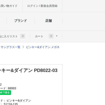
お買い物ガイド
ログイン / 新規会員登録
ブランド
店舗
0
0
気に入りリスト
カート
ガネ・サングラス一覧
ピンキー&ダイアン メガネ
キー&ダイアン PD8022-03
2
ード :
88993
ンド：
ピンキー&ダイアン
ズ：
51□18-135