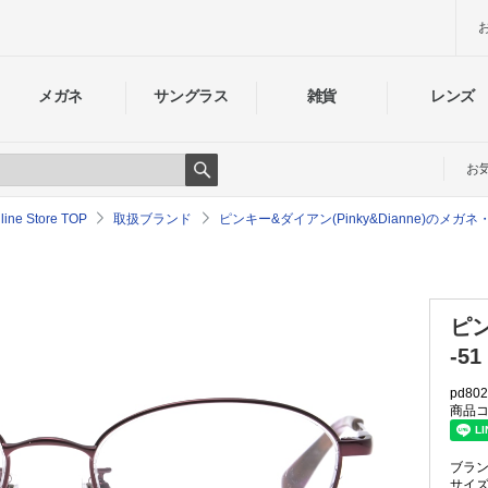
メガネ
サングラス
雑貨
レンズ
お
Search
e Store TOP
取扱ブランド
ピンキー&ダイアン(Pinky&Dianne)のメ
ピン
-51
pd802
商品コ
ブラ
サイ