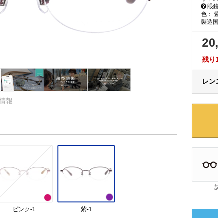
眼鏡
色：
製造国
20
残り
レンズ
品情報
ピンク-1
紫-1