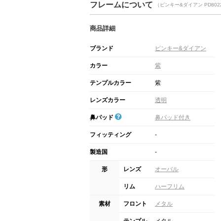
フレームについて
（ピンキー&ダイアン PD802
商品詳細
ブランド
ピンキー&ダイアン
カラー
紫
テンプルカラー
紫
レンズカラー
透明
鼻パッド
鼻パッド付き
フィッティング
-
製造国
-
形
レンズ
オーバル
リム
ハーフリム
素材
フロント
メタル
テンプル
メタル