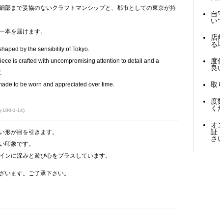
細部まで妥協のないクラフトマンシップと、都市としての東京が持
自
い
一本を届けます。
店
る
aped by the sensibility of Tokyo.
度
iece is crafted with uncompromising attention to detail and a
良
.
取
made to be worn and appreciated over time.
度
く
-100-1-14)
オ
証
い形が目を引きます。
さ
い印象です。
インに深みと遊び心をプラスしています。
ざいます。ご了承下さい。