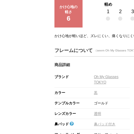
軽め
かけ心地の
1
2
3
軽さ
6
かけ心地が軽いほど、ズレにくい、痛くなりにく
フレームについて
（seem Oh My Glasses T
商品詳細
ブランド
Oh My Glasses
TOKYO
カラー
黒
テンプルカラー
ゴールド
レンズカラー
透明
鼻パッド
鼻パッド付き