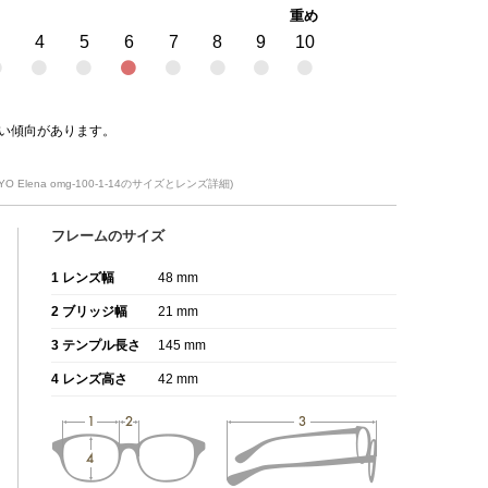
重め
4
5
6
7
8
9
10
い傾向があります。
OKYO Elena omg-100-1-14のサイズとレンズ詳細)
フレームのサイズ
1 レンズ幅
48 mm
2 ブリッジ幅
21 mm
3 テンプル長さ
145 mm
4 レンズ高さ
42 mm