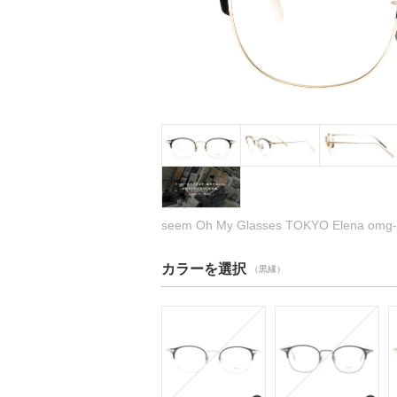
seem Oh My Glasses TOKYO Elena o
カラーを選択
（黒縁）