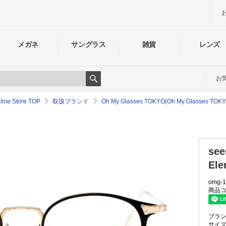
メガネ
サングラス
雑貨
レンズ
お
Search
e Store TOP
取扱ブランド
Oh My Glasses TOKYO(Oh My Glass
see
Ele
omg-1
商品コ
ブラ
サイ