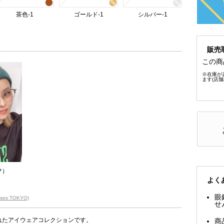
茶色-1
ゴールド-1
シルバー-1
販売
この商
※在庫が
ます(店
フ）
よく
眼
sses TOKYO)
せ
ら生まれたアイウェアコレクションです。
商