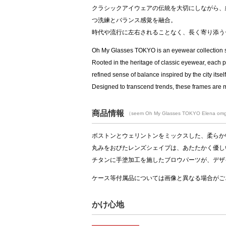
クラシックアイウェアの伝統を大切にしながら、
つ洗練とバランス感覚を融合。
時代や流行に左右されることなく、長く寄り添う
Oh My Glasses TOKYO is an eyewear collection sh
Rooted in the heritage of classic eyewear, each p
refined sense of balance inspired by the city itself
Designed to transcend trends, these frames are 
商品情報
（seem Oh My Glasses TOKYO Elena omg
ボストンとウェリントンをミックスした、柔らか
丸みをおびたレンズシェイプは、あたたかく優し
チタンに手塗加工を施したブロウパーツが、デザ
ケース等付属品については画像と異なる場合がご
かけ心地