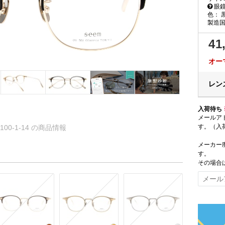
眼鏡
色：
製造
41
オー
レンズ
入荷待ち
メールア
す。（入
mg-100-1-14 の商品情報
メーカー
す。
その場合