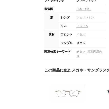
フィッティング
フリーフィット
製造国
日本・鯖江
形
レンズ
ウェリントン
リム
フルリム
素材
フロント
メタル
テンプル
メタル
関連検索キーワード
チタン
遠近両用向
き
この商品に似たメガネ・サングラス