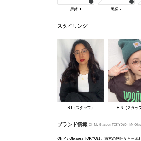
黒縁-1
黒縁-2
スタイリング
R.I（スタッフ）
H.N（スタッ
ブランド情報
Oh My Glasses TOKYO(Oh My Gla
Oh My Glasses TOKYOは、東京の感性か