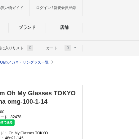
お買い物ガイド
ログイン / 新規会員登録
ブランド
店舗
0
0
気に入りリスト
カート
es TOKYO)のメガネ・サングラス一覧
m Oh My Glasses TOKYO
na omg-100-1-14
00
ード :
82478
ンド：
Oh My Glasses TOKYO
ズ：
48□21-145