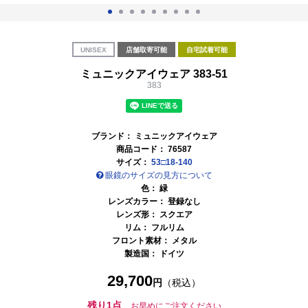
UNISEX
店舗取寄可能
自宅試着可能
ミュニックアイウェア 383-51
383
ブランド：
ミュニックアイウェア
商品コード：
76587
サイズ：
53□18-140
眼鏡のサイズの見方について
色：
緑
レンズカラー： 登録なし
レンズ形： スクエア
リム： フルリム
フロント素材： メタル
製造国：
ドイツ
29,700
円
（税込）
残り1点
お早めにご注文ください