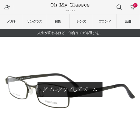
0
メガネ
サングラス
雑貨
レンズ
ブランド
店舗
人生が変わるほど、似合うメガネ選びを。
ダブルタップしてズーム