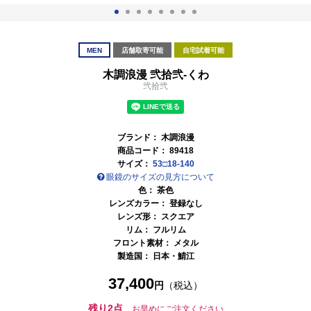
MEN
店舗取寄可能
自宅試着可能
木調浪漫 弐拾弐-くわ
弐拾弐
ブランド：
木調浪漫
商品コード：
89418
サイズ：
53□18-140
眼鏡のサイズの見方について
色：
茶色
レンズカラー： 登録なし
レンズ形： スクエア
リム： フルリム
フロント素材： メタル
製造国：
日本・鯖江
37,400
円
（税込）
残り2点
お早めにご注文ください