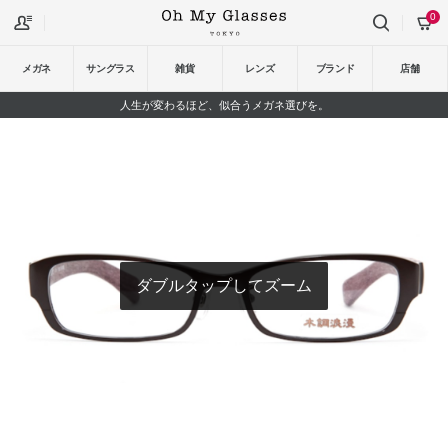
0
メガネ
サングラス
雑貨
レンズ
ブランド
店舗
人生が変わるほど、似合うメガネ選びを。
ダブルタップしてズーム