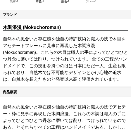
黒縁-1
茶色-1
茶色-2
グレー-1
ブランド
木調浪漫 (Mokuchoroman)
自然木の風合いと存在感を独自の特許技術と職人の技で木目を
アセテートフレームに見事に再現した木調浪漫
(Mokuchoroman)。これらの木目は職人の手によってひとつひと
つ丹念に磨いては削り、つけられています。 全ての工程がハン
ドメイドで、この技術を持つのはは日本にただ一人。生産も限
られており、自然木では不可能なデザインとかけ心地の追求
は、自然木を超えたものと発売以来高く評価されています。
商品概要
自然木の風合いと存在感を独自の特許技術と職人の技でアセテ
ート枠に見事に再現した木調浪漫。これらの木調は職人の手に
よってひとつひとつ丹念に磨いては削り、つけられているので
ある。とそれらすべての工程はハンドメイドである。しかしこ