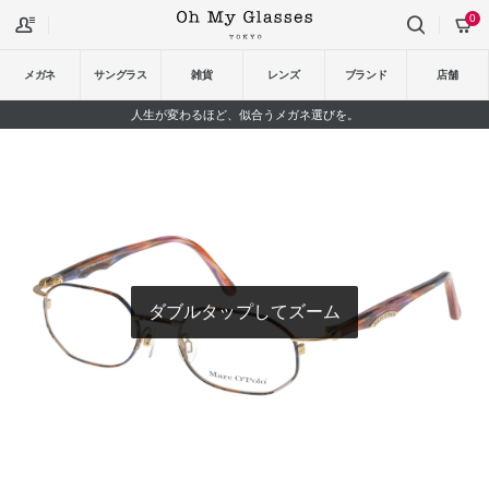
0
メガネ
サングラス
雑貨
レンズ
ブランド
店舗
人生が変わるほど、似合うメガネ選びを。
ダブルタップしてズーム