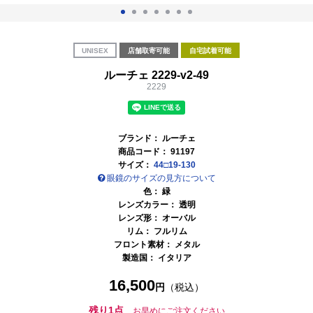
UNISEX
店舗取寄可能
自宅試着可能
ルーチェ 2229-v2-49
2229
ブランド：
ルーチェ
商品コード：
91197
サイズ：
44□19-130
眼鏡のサイズの見方について
色：
緑
レンズカラー：
透明
レンズ形： オーバル
リム： フルリム
フロント素材： メタル
製造国：
イタリア
16,500
円
（税込）
残り1点
お早めにご注文ください