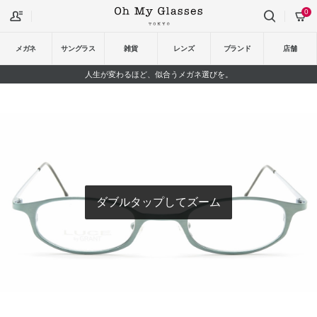
0
メガネ
サングラス
雑貨
レンズ
ブランド
店舗
人生が変わるほど、似合うメガネ選びを。
ダブルタップしてズーム