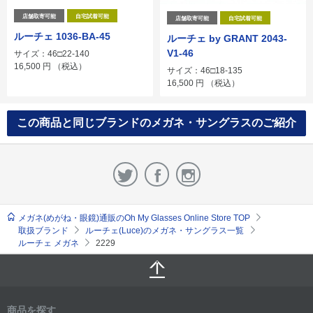
店舗取寄可能
自宅試着可能
店舗取寄可能
自宅試着可能
ルーチェ 1036-BA-45
ルーチェ by GRANT 2043-
V1-46
サイズ：46□22-140
16,500
円
（税込）
サイズ：46□18-135
16,500
円
（税込）
この商品と同じブランドのメガネ・サングラスのご紹介
メガネ(めがね・眼鏡)通販のOh My Glasses Online Store TOP
取扱ブランド
ルーチェ(Luce)のメガネ・サングラス一覧
ルーチェ メガネ
2229
商品を探す