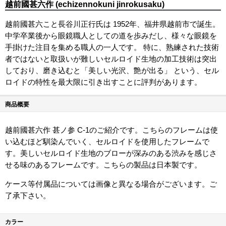
越前國甚六作 (echizennokuni jinrokusaku)
越前國甚六こと長谷川正行氏は 1952年、福井県越前市で誕生。
中学卒業後から眼鏡職人としての道を歩みだし、様々な眼鏡を
手掛けた注目を集める職人の一人です。 特に、熟練された技術
者ではないと取扱いが難しいセルロイド生地の加工技術は突出
しており、磨き込むと「美しい光沢、艶が出る」 という、セル
ロイドの特性を最大限に引き出すことに評判があります。
商品概要
越前國甚六作 甚ノ参 C-1のご紹介です。こちらのフレームは使
い込むほど馴染んでいく、セルロイドを使用したフレームで
す。美しいセルロイド生地のブローが深みのある渋みを感じさ
せる味のあるフレームです。こちらの製品は日本製です。
ケース等付属品については画像と異なる場合がございます。ご
了承下さい。
カラー