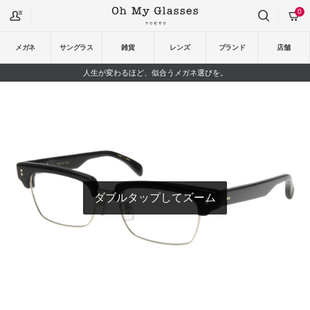
0
メガネ
サングラス
雑貨
レンズ
ブランド
店舗
人生が変わるほど、似合うメガネ選びを。
ダブルタップしてズーム