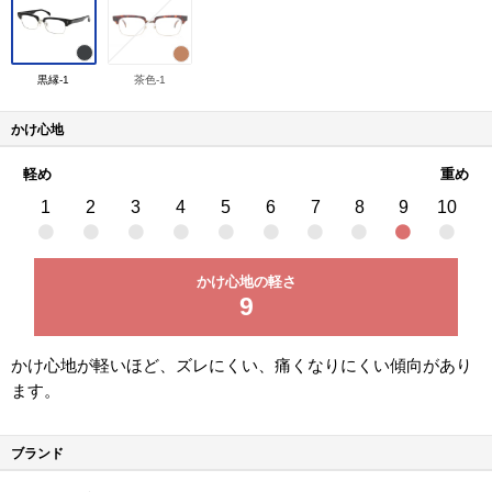
黒縁-1
茶色-1
かけ心地
軽め
重め
1
2
3
4
5
6
7
8
9
10
かけ心地の軽さ
9
かけ心地が軽いほど、ズレにくい、痛くなりにくい傾向があり
ます。
ブランド