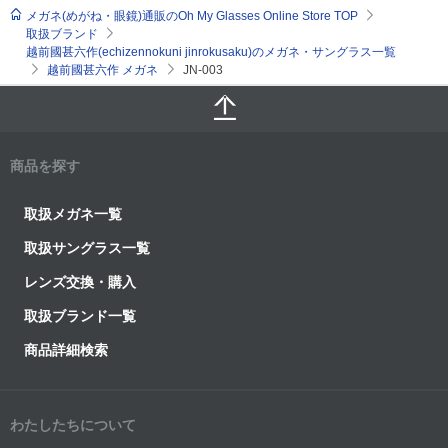
メガネ(めがね・眼鏡)通販のOh My Glasses Online Store TOP
取扱ブランド
越前國甚六作(echizennokuni jinrokusaku)のメガネ・サングラス一覧
越前國甚六作 メガネ
JN-003
商品を探す
取扱メガネ一覧
取扱サングラス一覧
レンズ交換・購入
取扱ブランド一覧
商品詳細検索
わたしたちについて