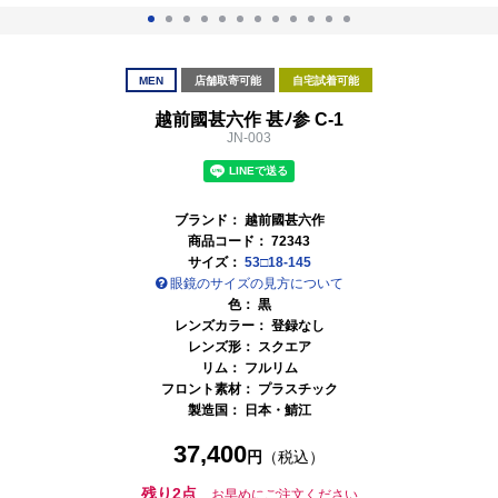
MEN
店舗取寄可能
自宅試着可能
越前國甚六作 甚ﾉ参 C-1
JN-003
ブランド：
越前國甚六作
商品コード：
72343
サイズ：
53□18-145
眼鏡のサイズの見方について
色：
黒
レンズカラー： 登録なし
レンズ形： スクエア
リム： フルリム
フロント素材： プラスチック
製造国：
日本・鯖江
37,400
円
（税込）
残り2点
お早めにご注文ください