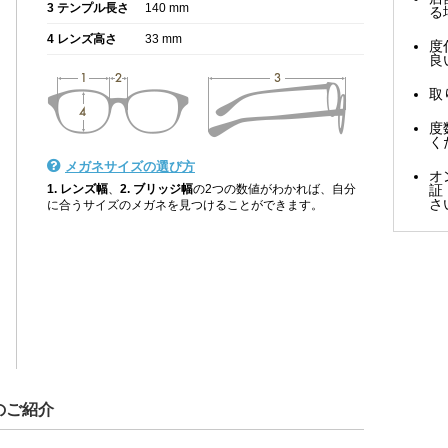
3 テンプル長さ
140 mm
る
4 レンズ高さ
33 mm
度
良
取
度
く
メガネサイズの選び方
オ
1. レンズ幅
、
2. ブリッジ幅
の2つの数値がわかれば、自分
証
さ
に合うサイズのメガネを見つけることができます。
のご紹介