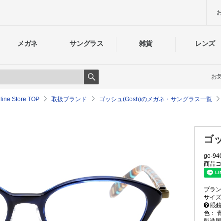
メガネ
サングラス
雑貨
レンズ
お
Search
e Store TOP
取扱ブランド
ゴッシュ(Gosh)のメガネ・サングラス一覧
ゴッ
go-94
商品コ
ブラ
サイ
眼鏡
色：
製造