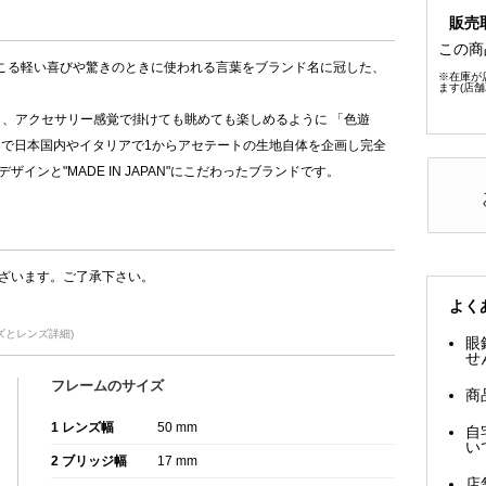
販売
この商
起こる軽い喜びや驚きのときに使われる言葉をブランド名に冠した、
※在庫が
ます(店
し、アクセサリー感覚で掛けても眺めても楽しめるように 「色遊
まで日本国内やイタリアで1からアセテートの生地自体を企画し完全
ンと"MADE IN JAPAN"にこだわったブランドです。
ざいます。ご了承下さい。
よく
イズとレンズ詳細)
眼
せ
フレームのサイズ
商
1 レンズ幅
50 mm
自
い
2 ブリッジ幅
17 mm
店