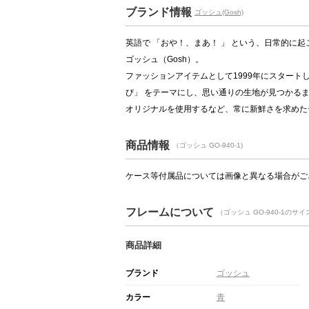
ブランド情報
ゴッシュ(Gosh)
英語で 「おや！、まあ！ 」 という、日常的に
ゴッシュ（Gosh）。
ファッションアイテムとして1999年にスタート
び」 をテーマにし、思い通りの生地が見つかる
オリジナルを使用するなど、常に新鮮さを求めたデザイ
商品情報
（ゴッシュ GO-940-1)
ケース等付属品については画像と異なる場合がご
フレームについて
（ゴッシュ GO-940-1のサ
商品詳細
ブランド
ゴッシュ
カラー
青