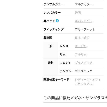
テンプルカラー
マルチカラー
レンズカラー
透明
鼻パッド
鼻パッドなし
フィッティング
フリーフィット
製造国
日本・鯖江
形
レンズ
オーバル
リム
フルリム
素材
フロント
プラスチック
テンプル
プラスチック
関連検索キーワード
レディース・オフィ
スカジュアル
この商品に似たメガネ・サングラス