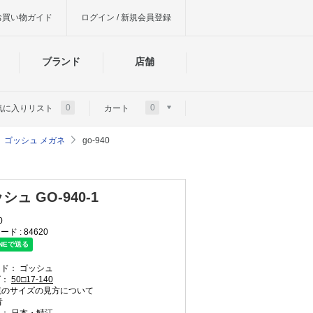
お買い物ガイド
ログイン / 新規会員登録
ブランド
店舗
0
0
気に入りリスト
カート
ゴッシュ メガネ
go-940
シュ GO-940-1
0
ード :
84620
ンド：
ゴッシュ
ズ：
50□17-140
のサイズの見方について
青
国：
日本・鯖江