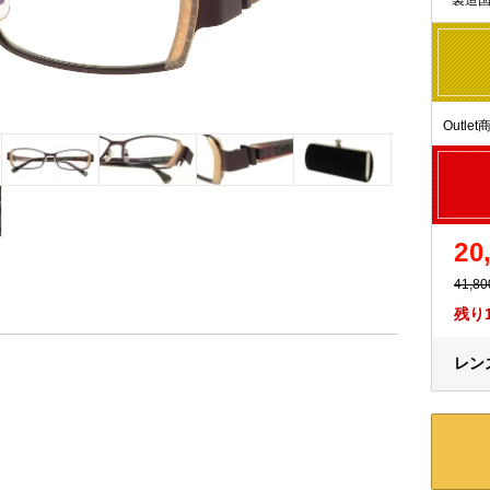
Outl
20
41,8
残り
レンズ