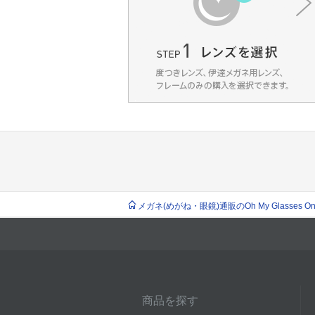
メガネ(めがね・眼鏡)通販のOh My Glasses Onlin
商品を探す