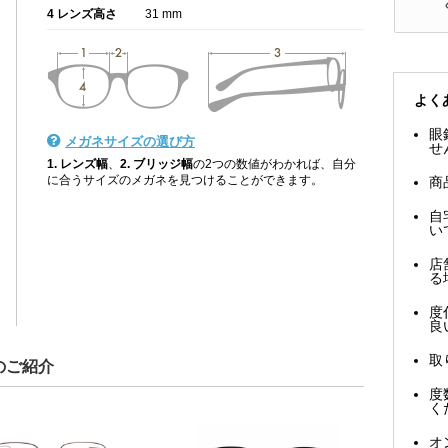
4 レンズ高さ
31 mm
よく
眼
メガネサイズの選び方
せ
1. レンズ幅
、
2. ブリッジ幅
の2つの数値がわかれば、自分
に合うサイズのメガネを見つけることができます。
商
自
い
店
る
度
良
取
のご紹介
度
く
オ