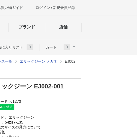
お買い物ガイド
ログイン / 新規会員登録
ブランド
店舗
0
0
気に入りリスト
カート
グラス一覧
エリックジーン メガネ
EJ002
ックジーン EJ002-001
ード :
61273
ンド：
エリックジーン
ズ：
54□17-135
のサイズの見方について
茶色
国：
フランス