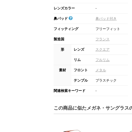
レンズカラー
-
鼻パッド
鼻パッド付き
フィッティング
フリーフィット
製造国
フランス
形
レンズ
スクエア
リム
フルリム
素材
フロント
メタル
テンプル
プラスチック
関連検索キーワード
-
この商品に似たメガネ・サングラス