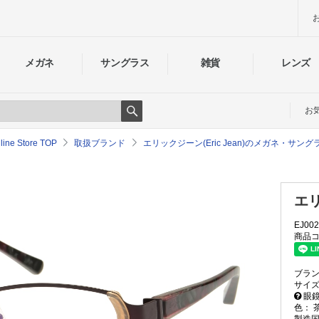
メガネ
サングラス
雑貨
レンズ
お
Search
e Store TOP
取扱ブランド
エリックジーン(Eric Jean)のメガネ・サン
エリ
EJ002
商品コ
ブラ
サイ
眼鏡
色：
製造