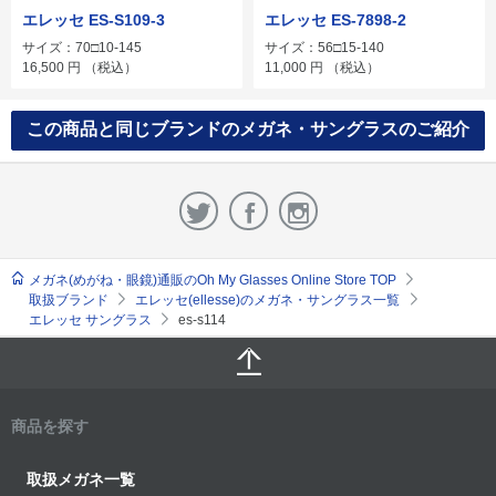
エレッセ ES-S109-3
エレッセ ES-7898-2
サイズ：70□10-145
サイズ：56□15-140
16,500
円
（税込）
11,000
円
（税込）
この商品と同じブランドのメガネ・サングラスのご紹介
メガネ(めがね・眼鏡)通販のOh My Glasses Online Store TOP
取扱ブランド
エレッセ(ellesse)のメガネ・サングラス一覧
エレッセ サングラス
es-s114
商品を探す
取扱メガネ一覧