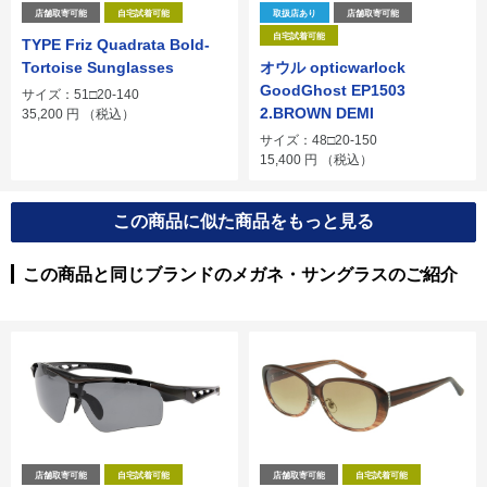
店舗取寄可能
自宅試着可能
取扱店あり
店舗取寄可能
自宅試着可能
TYPE Friz Quadrata Bold-
Tortoise Sunglasses
オウル opticwarlock
GoodGhost EP1503
サイズ：51□20-140
2.BROWN DEMI
35,200
円
（税込）
サイズ：48□20-150
15,400
円
（税込）
この商品に似た商品をもっと見る
この商品と同じブランドのメガネ・サングラスのご紹介
店舗取寄可能
自宅試着可能
店舗取寄可能
自宅試着可能