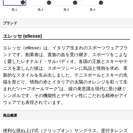
黒-1
黒-2
黒-3
黒-4
ブランド
エレッセ (ellesse)
エレッセ（ellesse）は、イタリア生まれのスポーツウェアブラ
ンドです。創業者は、貴族の血を受け継ぎ、スポーツをこよな
く愛したレオナルド・サルバディオ。各国の王族とスキーやテ
ニスを楽しんだ彼は、スポーツシーンに気品と情熱を求め、革
新的なスタイルを生み出しました。テニスボールとスキーの先
端を形どり、情熱の赤とイタリアの太陽のオレンジを彩って生
まれた“ハーフボールマーク”は、彼の美意識を現代に受け継ぐ
シンボルです。その機能性とデザイン性にこだわる精神がアイ
ウェアでも表現されています。
商品概要
便利な跳ね上げ式（クリップオン）サングラス。度付きレンズ