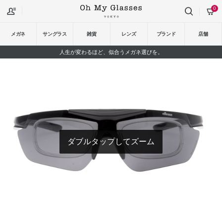
0
メガネ
サングラス
雑貨
レンズ
ブランド
店舗
人生が変わるほど、似合うメガネ選びを。
ダブルタップしてズーム