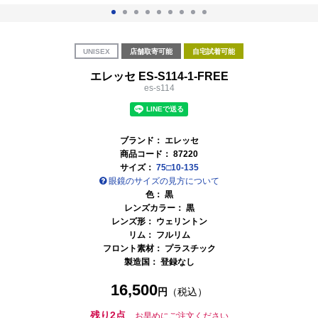
UNISEX
店舗取寄可能
自宅試着可能
エレッセ ES-S114-1-FREE
es-s114
ブランド：
エレッセ
商品コード：
87220
サイズ：
75□10-135
眼鏡のサイズの見方について
色：
黒
レンズカラー：
黒
レンズ形： ウェリントン
リム： フルリム
フロント素材： プラスチック
製造国： 登録なし
16,500
円
（税込）
残り2点
お早めにご注文ください