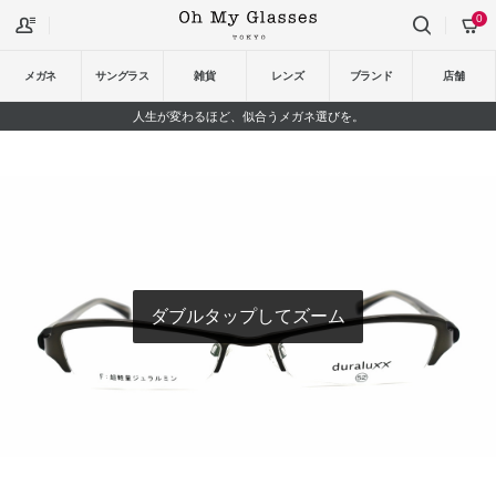
0
メガネ
サングラス
雑貨
レンズ
ブランド
店舗
人生が変わるほど、似合うメガネ選びを。
ダブルタップしてズーム