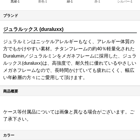
黒縁-1
茶色-1
緑-1
赤-1
シルバー-1
ブランド
ジュラルックス (duraluxx)
ジュラルミンはニッケルアレルギーもなく、アレルギー体質の
方でもかけやすい素材。チタンフレームの約40％軽量化された
Duralumin／ジュラルミンをメガネフレームに採用した、ジュラ
ルックス(duraluxx)は、高強度で、耐久性に優れているやさしい
メガネフレームなので、長時間かけていても疲れにくく、幅広
い年齢層の方々にご愛用して頂けます。
商品概要
ケース等付属品については画像と異なる場合がございます。ご
了承下さい。
カラー