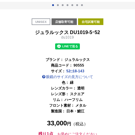
UNISEX
店舗取寄可能
自宅試着可能
ジュラルックス DU1019-5ｰ52
du1019
ブランド：
ジュラルックス
商品コード：
90555
サイズ：
52□18-143
眼鏡のサイズの見方について
色：
緑
レンズカラー：
透明
レンズ形： スクエア
リム： ハーフリム
フロント素材： メタル
製造国：
日本・鯖江
33,000
円
（税込）
残り1点
お早めにご注文ください