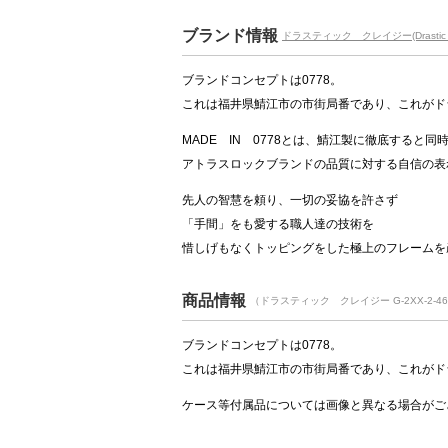
ブランド情報
ドラスティック クレイジー(Drastic C
ブランドコンセプトは0778。
これは福井県鯖江市の市街局番であり、これがド
MADE IN 0778とは、鯖江製に徹底すると同
アトラスロックブランドの品質に対する自信の表
先人の智慧を頼り、一切の妥協を許さず
「手間」をも愛する職人達の技術を
惜しげもなくトッピングをした極上のフレームを
商品情報
（ドラスティック クレイジー G-2XX-2-46
ブランドコンセプトは0778。
これは福井県鯖江市の市街局番であり、これがド
ケース等付属品については画像と異なる場合がご