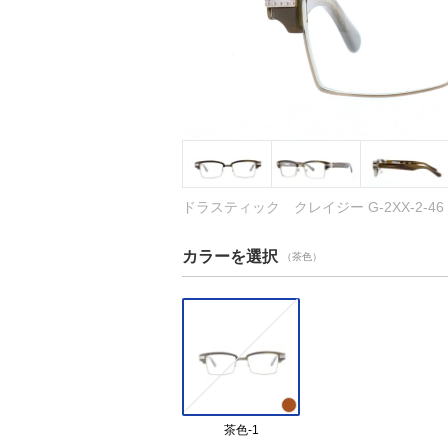
ドラスティック クレイジー G-2XX-2-4
カラーを選択
（茶色）
茶色-1