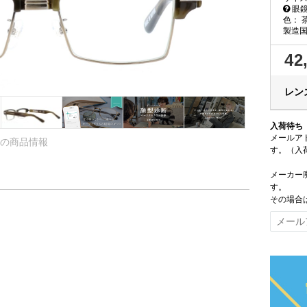
眼鏡
色：
製造
42
レンズ
入荷待ち
メールア
6 の商品情報
す。（入
メーカー
す。
その場合