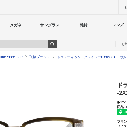
メガネ
サングラス
雑貨
レンズ
お
Search
e Store TOP
取扱ブランド
ドラスティック クレイジー(Drastic Cra
ド
-2X
g-2xx
商品コ
ブラ
サイ