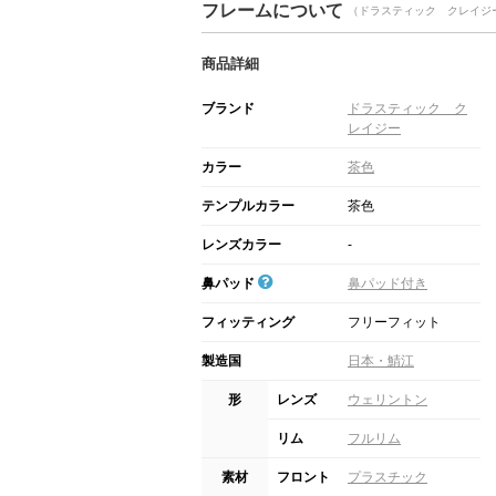
フレームについて
（ドラスティック クレイジー G
商品詳細
ブランド
ドラスティック ク
レイジー
カラー
茶色
テンプルカラー
茶色
レンズカラー
-
鼻パッド
鼻パッド付き
フィッティング
フリーフィット
製造国
日本・鯖江
形
レンズ
ウェリントン
リム
フルリム
素材
フロント
プラスチック