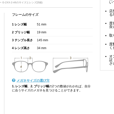
い
-2XX-2-46のサイズとレンズ詳細)
店
る
フレームのサイズ
度
1 レンズ幅
51 mm
良
2 ブリッジ幅
19 mm
取
3 テンプル長さ
145 mm
度
く
4 レンズ高さ
34 mm
オ
証
さ
メガネサイズの選び方
1. レンズ幅
、
2. ブリッジ幅
の2つの数値がわかれば、自分
に合うサイズのメガネを見つけることができます。