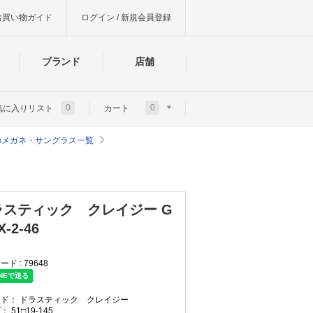
お買い物ガイド
ログイン / 新規会員登録
ブランド
店舗
0
0
気に入りリスト
カート
zy)のメガネ・サングラス一覧
ラスティック クレイジー G
X-2-46
ード :
79648
ンド：
ドラスティック クレイジー
ズ：
51□19-145