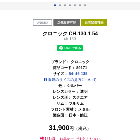
UNISEX
店舗取寄可能
自宅試着可能
クロニック CH-130-1-54
ch-130
ブランド：
クロニック
商品コード：
89171
サイズ：
54□16-135
眼鏡のサイズの見方について
色：
シルバー
レンズカラー：
透明
レンズ形： スクエア
リム： フルリム
フロント素材： メタル
製造国：
日本・鯖江
31,900
円
（税込）
残り1点
お早めにご注文ください