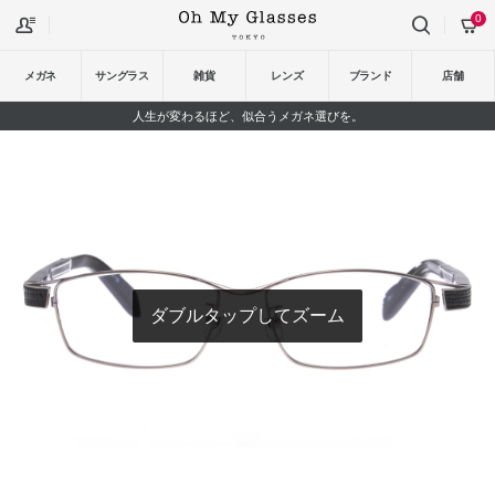
0
メガネ
サングラス
雑貨
レンズ
ブランド
店舗
人生が変わるほど、似合うメガネ選びを。
ダブルタップしてズーム