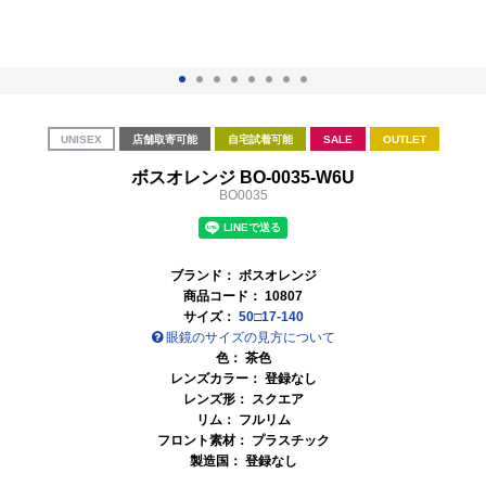
UNISEX
店舗取寄可能
自宅試着可能
SALE
OUTLET
ボスオレンジ BO-0035-W6U
BO0035
ブランド：
ボスオレンジ
商品コード：
10807
サイズ：
50□17-140
眼鏡のサイズの見方について
色：
茶色
レンズカラー： 登録なし
レンズ形： スクエア
リム： フルリム
フロント素材： プラスチック
製造国： 登録なし