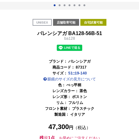
UNISEX
店舗取寄可能
自宅試着可能
バレンシアガ BA128-56B-51
ba128
ブランド：
バレンシアガ
商品コード：
87317
サイズ：
51□19-140
眼鏡のサイズの見方について
色：
べっ甲柄
レンズカラー：
茶色
レンズ形： ボストン
リム： フルリム
フロント素材： プラスチック
製造国：
イタリア
47,300
円
（税込）
残り1点
お早めにご注文ください