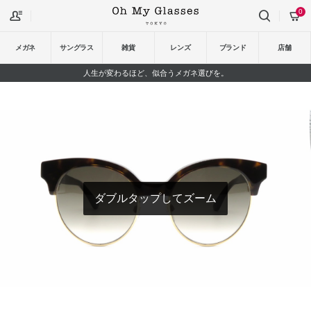
0
メガネ
サングラス
雑貨
レンズ
ブランド
店舗
人生が変わるほど、似合うメガネ選びを。
ダブルタップしてズーム