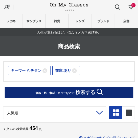
0
メガネ
サングラス
雑貨
レンズ
ブランド
店舗
人生が変わるほど、似合うメガネ選びを。
商品検索
キーワード:チタン
在庫:あり
検索する
価格・形・素材・カラーなどで
454
チタンの 検索結果
点