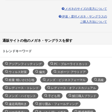
メガネのサイズの見方について
伊達・度付メガネ・サングラスの
ご購入方法について
通販サイトの他のメガネ・サングラスを探す
トレンドキーワード
アジアンフィッティング
PC・ブルーライトカット
ウィルス対策
偏光
スポーツ･アウトドア
軽量･軽いかけ心地
メンズ・ビジネスフォーマル
高級
レディース・トレンド
レディース・オフィスカジュアル
メンズ・ハイセンス
子ども用
鯖江職人ブランド
遠近両用向き
折り畳み・フォールディング
べータチタン
丸（とんぼ）メガネ
既成老眼鏡