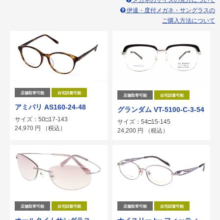
メガネのサイズの見方について
伊達・度付メガネ・サングラスの
ご購入方法について
店舗取寄可能
自宅試着可能
店舗取寄可能
自宅試着可能
アミパリ AS160-24-48
グランダム VT-5100-C-3-54
サイズ：50□17-143
サイズ：54□15-145
24,970
円
（税込）
24,200
円
（税込）
店舗取寄可能
自宅試着可能
店舗取寄可能
自宅試着可能