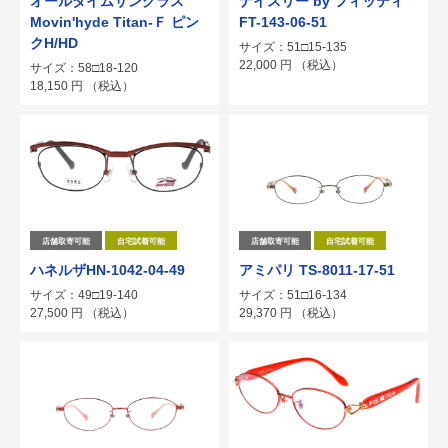
オールタイムサングラス
ナイスリー by フィッティ
Movin'hyde Titan-Ｆ ピン
FT-143-06-51
クH/HD
サイズ：51□15-135
22,000
円
（税込）
サイズ：58□18-120
18,150
円
（税込）
店舗取寄可能
自宅試着可能
店舗取寄可能
自宅試着可能
ハネルザHN-1042-04-49
アミパリ TS-8011-17-51
サイズ：49□19-140
サイズ：51□16-134
27,500
円
（税込）
29,370
円
（税込）