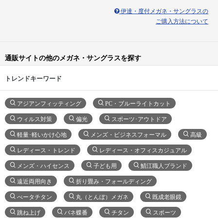
伊達・度付メガネ・サングラスの
ご購入方法について
通販サイトの他のメガネ・サングラスを探す
トレンドキーワード
アジアンフィッティング
PC・ブルーライトカット
ウィルス対策
偏光
スポーツ･アウトドア
軽量･軽いかけ心地
メンズ・ビジネスフォーマル
高級
レディース・トレンド
レディース・オフィスカジュアル
メンズ・ハイセンス
子ども用
鯖江職人ブランド
遠近両用向き
折り畳み・フォールディング
べータチタン
丸（とんぼ）メガネ
既成老眼鏡
跳ね上げ
バネ蝶番
チタン
スポーツ