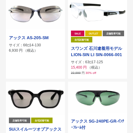
SALE
OUTLET
店舗取寄可能
アックス AS-205-SM
自宅試着可能
サイズ：66□14-130
スワンズ 石川遼着用モデル
6,930
円
（税込）
LION-SIN LI SIN-0066-001
サイズ：63□17-125
15,400
円
（税込）
22,000
円
30% off
アックス SG-240PE-GR-ｲﾝﾅ
店舗取寄可能
自宅試着可能
ｰﾌﾚｰﾑ付
SUiスイルーツオブアックス