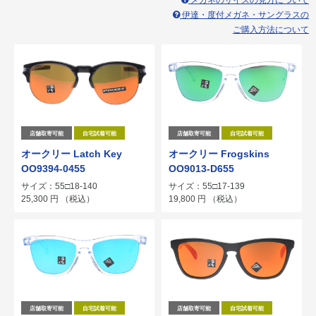
メガネのサイズの見方について
伊達・度付メガネ・サングラスの
ご購入方法について
店舗取寄可能
自宅試着可能
店舗取寄可能
自宅試着可能
オークリー Latch Key
オークリー Frogskins
OO9394-0455
OO9013-D655
サイズ：55□18-140
サイズ：55□17-139
25,300
円
（税込）
19,800
円
（税込）
店舗取寄可能
自宅試着可能
店舗取寄可能
自宅試着可能