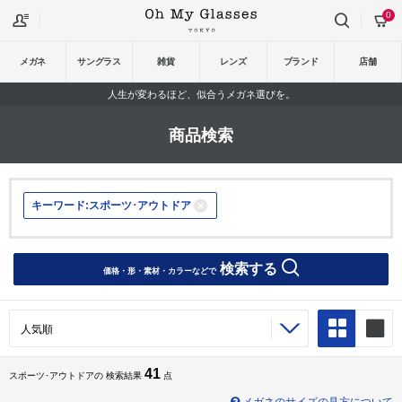
0
メガネ
サングラス
雑貨
レンズ
ブランド
店舗
人生が変わるほど、似合うメガネ選びを。
商品検索
キーワード:スポーツ･アウトドア
検索する
価格・形・素材・カラーなどで
41
スポーツ･アウトドアの 検索結果
点