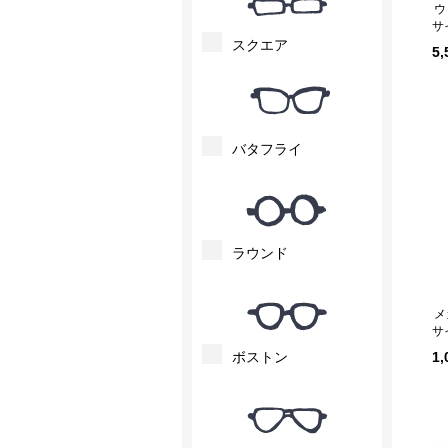
サ
スクエア
5
バタフライ
ラウンド
メ
サ
ボストン
1