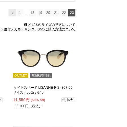
1
18
19
20
21
22
23
前へ
…
メガネのサイズの見方について
・度付メガネ・サングラスのご購入方法について
OUTLET
店舗取寄可能
ケイトスペード LISANNE-F-S -807-50
サイズ：50□23-140
11,550円
大
(50% off)
拡大
23,100円（税込）