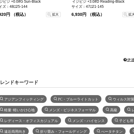
ジピジ +0.0#G Sun-Black
イジピジ +3.0#D Reading-Black
イズ：48□25-144
サイズ：47□21-145
,920円 （税込）
6,930円 （税込）
拡大
拡
伊達
レンドキーワード
アジアンフィッティング
PC・ブルーライトカット
ウィルス対
軽量･軽いかけ心地
メンズ・ビジネスフォーマル
高級
レディース・オフィスカジュアル
メンズ・ハイセンス
子ども用
遠近両用向き
折り畳み・フォールディング
べータチタン