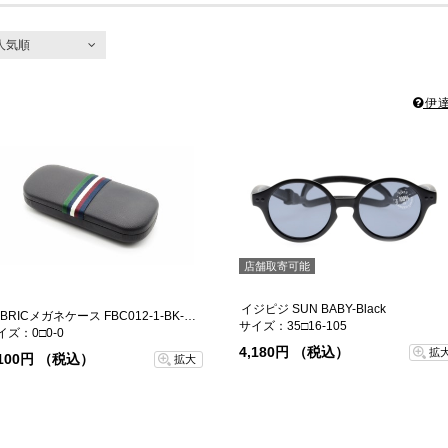
人気順
人気順
新着順
伊達
価格が安い順
価格が高い順
店舗取寄可能
イジピジ SUN BABY-Black
FABRICメガネケース FBC012-1-BK-BL-99
サイズ：35□16-105
イズ：0□0-0
4,180円 （税込）
拡
,100円 （税込）
拡大