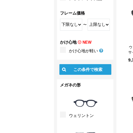
フレーム価格
〜
かけ心地
NEW
ウ
かけ心地が軽い
サ
9
メガネの形
ウェリントン