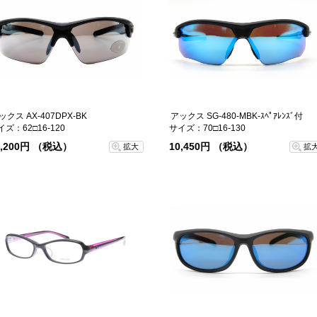
ックス AX-407DPX-BK
アックス SG-480-MBK-ｽﾍﾟｱﾚﾝｽﾞ付
イズ：62□16-120
サイズ：70□16-130
3,200円 （税込）
10,450円 （税込）
拡大
拡