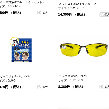
ウィルス対策&ブルーライトカット ﾃｨﾑ-1
スワンズ LUNA-LN-0001-BK
イズ：48□21-140
サイズ：60□17-115
,500円 （税込）
拡大
14,300円 （税込）
拡
アックス ASP-399-YE
ガネズリオチパッド-BK
サイズ：65□16-135
イズ：0□0-0
8,360円 （税込）
,078円 （税込）
拡
拡大