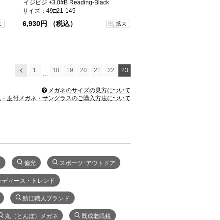
イジピジ +3.0#B Reading-Black
サイズ：49□21-145
6,930円 （税込）
大
拡大
1
18
19
20
21
22
23
前へ
…
メガネのサイズの見方について
・度付メガネ・サングラスのご購入方法について
策
偏光
スポーツ･アウトドア
レディース・トレンド
鯖江職人ブランド
丸（とんぼ）メガネ
既成老眼鏡