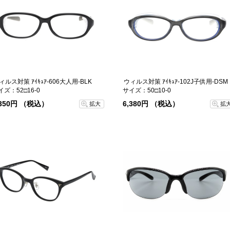
ィルス対策 ｱｲｷｭｱ-606大人用-BLK
ウィルス対策 ｱｲｷｭｱ-102J子供用-DSM
イズ：52□16-0
サイズ：50□10-0
,350円 （税込）
6,380円 （税込）
拡大
拡