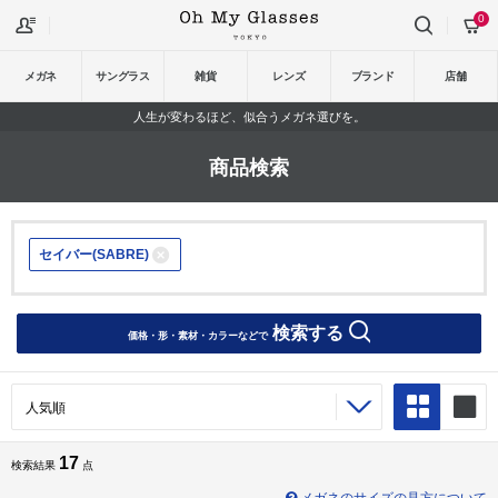
0
メガネ
サングラス
雑貨
レンズ
ブランド
店舗
人生が変わるほど、似合うメガネ選びを。
商品検索
セイバー(SABRE)
検索する
価格・形・素材・カラーなどで
17
検索結果
点