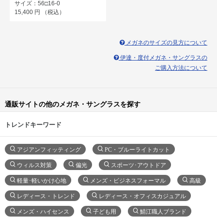
サイズ：56□16-0
15,400
円
（税込）
メガネのサイズの見方について
伊達・度付メガネ・サングラスの
ご購入方法について
通販サイトの他のメガネ・サングラスを探す
トレンドキーワード
アジアンフィッティング
PC・ブルーライトカット
ウィルス対策
偏光
スポーツ･アウトドア
軽量･軽いかけ心地
メンズ・ビジネスフォーマル
高級
レディース・トレンド
レディース・オフィスカジュアル
メンズ・ハイセンス
子ども用
鯖江職人ブランド