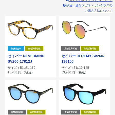
メガネのサイズの見方について
伊達・度付メガネ・サングラスの
ご購入方法について
取扱店あり
自宅試着可能
店舗取寄可能
自宅試着可能
セイバー NEVERMIND
セイバー JEREMY SV260-
SV200-17812J
13615J
サイズ：51□21-150
サイズ：51□19-145
15,400
円
（税込）
13,200
円
（税込）
店舗取寄可能
自宅試着可能
店舗取寄可能
自宅試着可能