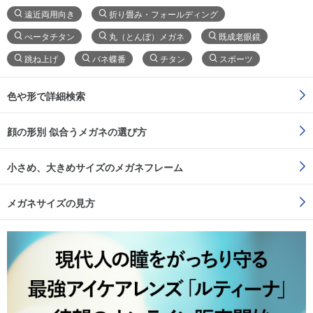
遠近両用向き
折り畳み・フォールディング
べータチタン
丸（とんぼ）メガネ
既成老眼鏡
跳ね上げ
バネ蝶番
チタン
スポーツ
色や形で詳細検索
顔の形別 似合うメガネの選び方
小さめ、大きめサイズのメガネフレーム
メガネサイズの見方