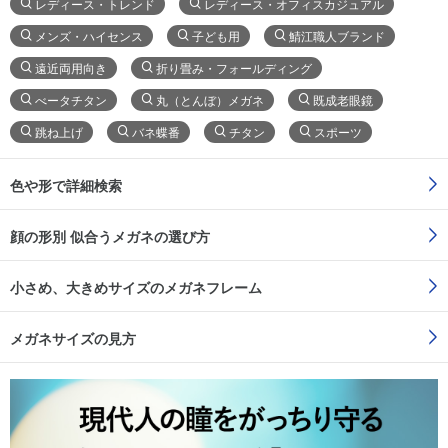
レディース・トレンド
レディース・オフィスカジュアル
メンズ・ハイセンス
子ども用
鯖江職人ブランド
遠近両用向き
折り畳み・フォールディング
べータチタン
丸（とんぼ）メガネ
既成老眼鏡
跳ね上げ
バネ蝶番
チタン
スポーツ
色や形で詳細検索
顔の形別 似合うメガネの選び方
小さめ、大きめサイズのメガネフレーム
メガネサイズの見方