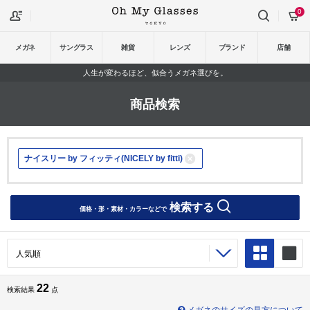
0
メガネ
サングラス
雑貨
レンズ
ブランド
店舗
人生が変わるほど、似合うメガネ選びを。
商品検索
ナイスリー by フィッティ(NICELY by fitti)
検索する
価格・形・素材・カラーなどで
22
検索結果
点