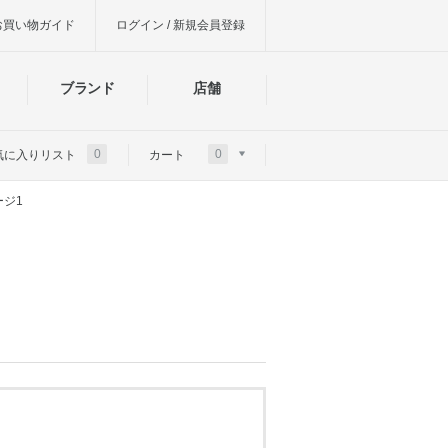
お買い物ガイド
ログイン / 新規会員登録
ブランド
店舗
0
0
気に入りリスト
カート
ージ1