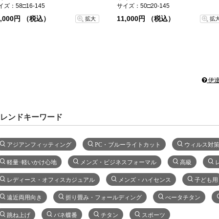
イズ：58□16-145
サイズ：50□20-145
1,000円 （税込）
11,000円 （税込）
拡大
拡
伊達
レンドキーワード
アジアンフィッティング
PC・ブルーライトカット
ウィルス対
軽量･軽いかけ心地
メンズ・ビジネスフォーマル
高級
レディース・オフィスカジュアル
メンズ・ハイセンス
子ども用
遠近両用向き
折り畳み・フォールディング
べータチタン
跳ね上げ
バネ蝶番
チタン
スポーツ