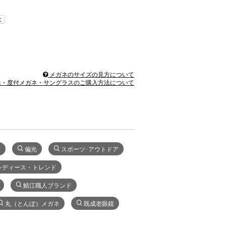
大
メガネのサイズの見方について
・度付メガネ・サングラスのご購入方法について
策
偏光
スポーツ･アウトドア
レディース・トレンド
鯖江職人ブランド
丸（とんぼ）メガネ
既成老眼鏡