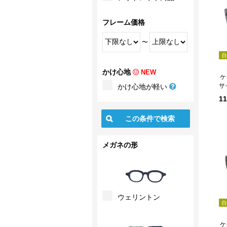
フレーム価格
〜
自
かけ心地
NEW
ケ
サ
かけ心地が軽い
1
メガネの形
ウェリントン
自
ケ