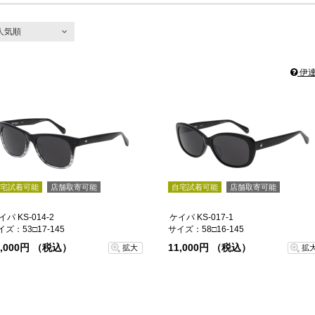
人気順
人気順
新着順
伊達
価格が安い順
価格が高い順
宅試着可能
店舗取寄可能
自宅試着可能
店舗取寄可能
イパ KS-014-2
ケイパ KS-017-1
イズ：53□17-145
サイズ：58□16-145
1,000円 （税込）
11,000円 （税込）
拡大
拡