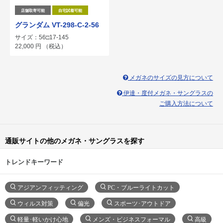
店舗取寄可能
自宅試着可能
グランダム VT-298-C-2-56
サイズ：56□17-145
22,000
円
（税込）
メガネのサイズの見方について
伊達・度付メガネ・サングラスの
ご購入方法について
通販サイトの他のメガネ・サングラスを探す
トレンドキーワード
アジアンフィッティング
PC・ブルーライトカット
ウィルス対策
偏光
スポーツ･アウトドア
軽量･軽いかけ心地
メンズ・ビジネスフォーマル
高級