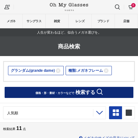
0
メガネ
サングラス
雑貨
レンズ
ブランド
店舗
人生が変わるほど、似合うメガネ選びを。
商品検索
グランダム(grande dame)
種類:メガネフレーム
検索する
価格・形・素材・カラーなどで
11
検索結果
点