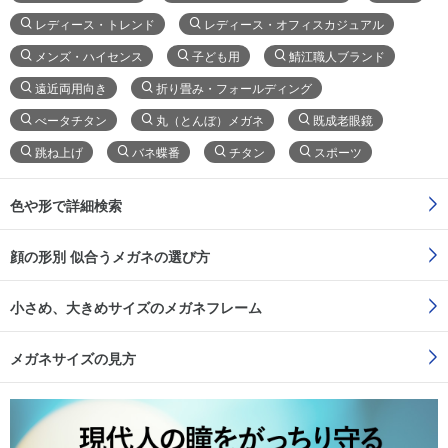
レディース・トレンド
レディース・オフィスカジュアル
メンズ・ハイセンス
子ども用
鯖江職人ブランド
遠近両用向き
折り畳み・フォールディング
べータチタン
丸（とんぼ）メガネ
既成老眼鏡
跳ね上げ
バネ蝶番
チタン
スポーツ
色や形で詳細検索
顔の形別 似合うメガネの選び方
小さめ、大きめサイズのメガネフレーム
メガネサイズの見方