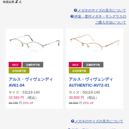
2
検索結果
点
メガネのサイズの見方について
伊達・度付メガネ・サングラスの
ご購入方法について
SALE
店舗取寄可能
SALE
店舗取寄可能
自宅試着可能
自宅試着可能
アルス・ヴィヴェンディ
アルス・ヴィヴェンディ
AV61-04
AUTHENTIC-AV72-01
サイズ：53□19-140
サイズ：50□19-140
32,560
円
（税込）
30,800
円
（税込）
40,700
円
20% off
38,500
円
20% off
メガネのサイズの見方について