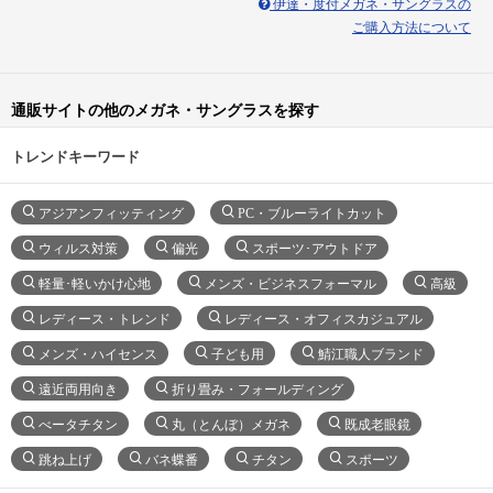
伊達・度付メガネ・サングラスの
ご購入方法について
通販サイトの他のメガネ・サングラスを探す
トレンドキーワード
アジアンフィッティング
PC・ブルーライトカット
ウィルス対策
偏光
スポーツ･アウトドア
軽量･軽いかけ心地
メンズ・ビジネスフォーマル
高級
レディース・トレンド
レディース・オフィスカジュアル
メンズ・ハイセンス
子ども用
鯖江職人ブランド
遠近両用向き
折り畳み・フォールディング
べータチタン
丸（とんぼ）メガネ
既成老眼鏡
跳ね上げ
バネ蝶番
チタン
スポーツ