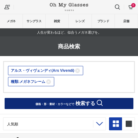
0
メガネ
サングラス
雑貨
レンズ
ブランド
店舗
人生が変わるほど、似合うメガネ選びを。
商品検索
アルス・ヴィヴェンディ(Ars Vivendi)
種類:メガネフレーム
検索する
価格・形・素材・カラーなどで