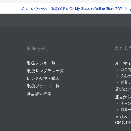
メガネ(めがね・眼鏡)通販のOh My Glasses Online Store TOP
商品を探す
わたし
取扱メガネ一覧
オーマ
取扱
取扱サングラス一覧
安心
レンズ交換・購入
試着
取扱ブランド一覧
店舗の
商品詳細検索
運営か
キャ
特集
メガネ
OMG P