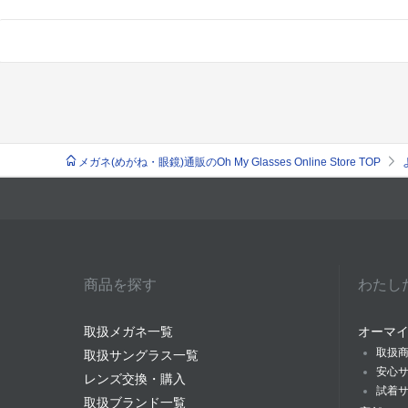
メガネ(めがね・眼鏡)通販のOh My Glasses Online Store TOP
商品を探す
わたし
取扱メガネ一覧
オーマ
取扱
取扱サングラス一覧
安心
レンズ交換・購入
試着
取扱ブランド一覧